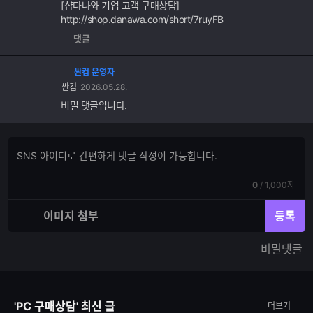
[샵다나와 기업 고객 구매상담]
http://shop.danawa.com/short/7ruyFB
댓글
싼컴 운영자
싼컴
2026.05.28.
비밀 댓글입니다.
댓
댓
글
글
쓰
입
기
현
전
0
/
1,000자
력
재
체
입
입
이미지 첨부
등록
력
력
한
가
비밀댓글
글
능
자
한
수
글
자
'PC 구매상담' 최신 글
더보기
수