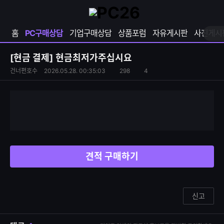
확
샵
마
장
다
이
영
나
페
홈
PC구매상담
기업구매상담
상품포럼
자유게시판
사진게시
역
와
이
펼
열
지
쳐
보
기
열
[현금 결제]
현금최저가주십시요
기
기
S
조
건너편호수
2026.05.28. 00:35:03
298
4
댓
N
회
글
S
수
수
공
유
하
기
견적 구매하기
신고