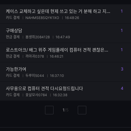
케이스 교체하고 싶은데 현제 쓰고 있는 거 분해 하고 지금 산 거 조립하는 가격이 궁금합니다
1
댓글
카드 결제
NAHMSE8SQYK1XO
16:48:26
구매상담
1
댓글
현금 결제
봄생쥐2084128
16:47:49
로스트아크/ 배그 위주 게임플레이 컴퓨터 견적 괜찮은지 한번만 봐주세요..
1
댓글
현금 결제
까마귀0378
16:46:21
가능한가여
3
댓글
카드 결제
두루미5044
16:37:10
사무용으로 컴퓨터 견적 다시요청드립니다
4
댓글
카드 결제
꽃살모사0784
16:32:38
현
총
1
/
5
이
다
재
페
전
음
페
페
페
이
이
이