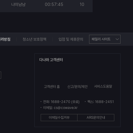
냐미냠냠
00:57:45
10
처리방침
청소년 보호정책
입점 및 제휴문의
다나와 고객센터
서비스도움말
고객센터 홈
신고/문의/제안
전화: 1688-2470 (유료)
팩스: 1688-2451
이메일: cs@cowave.kr
이메일수집거부
ARS문의안내