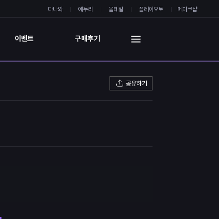
다나와
에누리
몰테일
플레이오토
메이크샵
이벤트
구매후기
공유하기