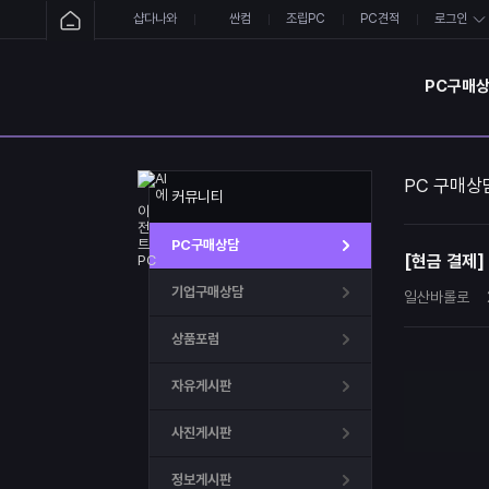
샵다나와
싼컴
조립PC
PC견적
로그인
PC구매
PC 구매상
커뮤니티
PC구매상담
[현금 결제]
기업구매상담
일산바롤로
상품포럼
자유게시판
사진게시판
정보게시판