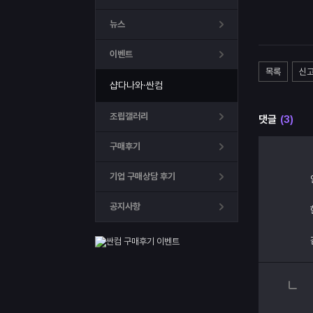
뉴스
이벤트
목록
신
샵다나와·싼컴
조립갤러리
댓글
(3)
구매후기
기업 구매상담 후기
공지사항