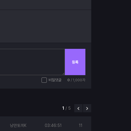
등록
비밀댓글
0
/ 1,000자
1
/
5
낭만토끼K
03:46:51
11