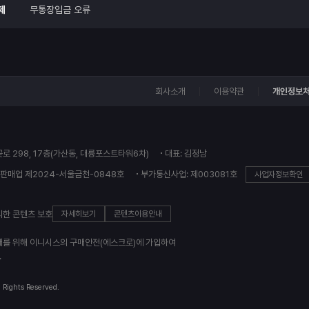
제
무통장입금 오류
회사소개
이용약관
개인정보
꽃로 298, 17층(가산동, 대륭포스트타워6차)
대표: 김정남
판매업 제2024-서울금천-0848호
부가통신사업: 제003081호
사업자정보확인
의한 콘텐츠 보호
자세히보기
콘텐츠이용안내
래를 위해 이니시스의 구매안전(에스크로)에 가입하여
.
l Rights Reserved.