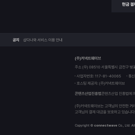
현금 결
공지
샵다나와 서비스 이용 안내
(주)커넥트웨이브
주소 (우) 08510 서울특별시 금천구 벚
사업자번호: 117-81-40065
통신
호스팅 제공자: (주)커넥트웨이브
콘텐츠산업진흥법
콘텐츠산업 진흥법에 
(주)커넥트웨이브는 고객님의 안전한 거
고객님의 결제 대금을 보호하고 있습니다
Copyright ©
connectwave
Co., Ltd. Al