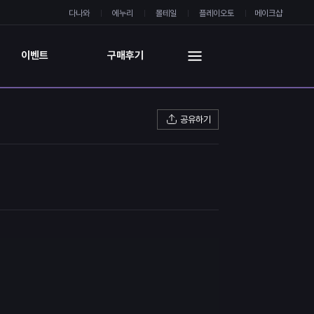
다나와
에누리
몰테일
플레이오토
메이크샵
이벤트
구매후기
공유하기