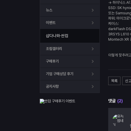
→ 하이닉스 A
SSD:
SK hyni
뉴스
또는
Samsung
파워:
마이크로
이벤트
케이스:
darkFlash D
3RSYS L610 
샵다나와·싼컴
Montech XR
조립갤러리
이렇게 맞추려고
구매후기
기업 구매상담 후기
목록
신
공지사항
댓글
(2)