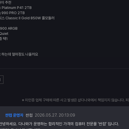
다이 추천
x Platinum P41 2TB
 990 PRO 2TB
닉스
Classic II Gold 850W 풀모듈러
S900 ARGB
Quiet
중 택1
 하는데 얼마정도 나올까요
고
※ 미인증 업체 구매에 따른 사고 발생은 샵다나와에서 책임지지 않습니다. 
싼컴 운영자
싼컴
2026.05.27. 20:13:09
안녕하세요. 다나와가 운영하는 합리적인 가격의 컴퓨터 전문몰 '싼컴' 입니다.