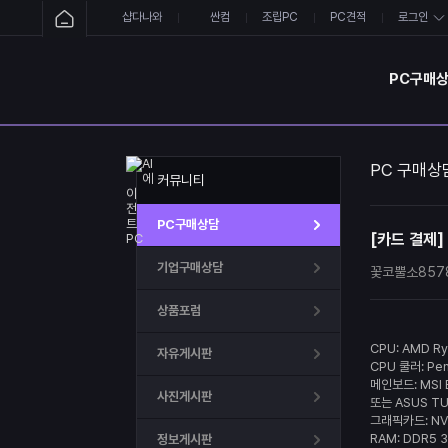
샵다나와
싼컴
조립PC
PC견적
로그인
PC구매
PC 구매상
커뮤니티
PC구매상담
[카드 결제]
기업구매상담
꽃코뿔소857
상품포럼
CPU:
AMD Ry
자유게시판
CPU 쿨러:
Pe
메인보드:
MSI
사진게시판
또는
ASUS TU
그래픽카드:
NV
RAM: DDR5 
정보게시판