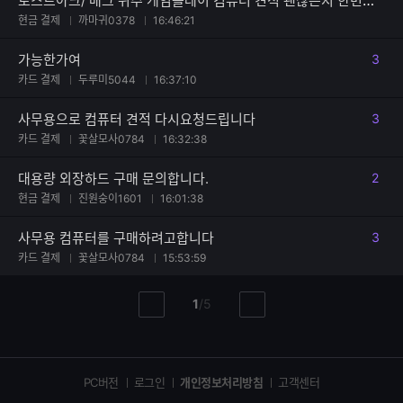
현금 결제
까마귀0378
16:46:21
가능한가여
3
댓글
카드 결제
두루미5044
16:37:10
사무용으로 컴퓨터 견적 다시요청드립니다
3
댓글
카드 결제
꽃살모사0784
16:32:38
대용량 외장하드 구매 문의합니다.
2
댓글
현금 결제
진원숭이1601
16:01:38
사무용 컴퓨터를 구매하려고합니다
3
댓글
카드 결제
꽃살모사0784
15:53:59
현
총
1
/
5
이
다
재
페
전
음
페
페
페
이
이
이
이
지
지
지
PC버전
로그인
개인정보처리방침
고객센터