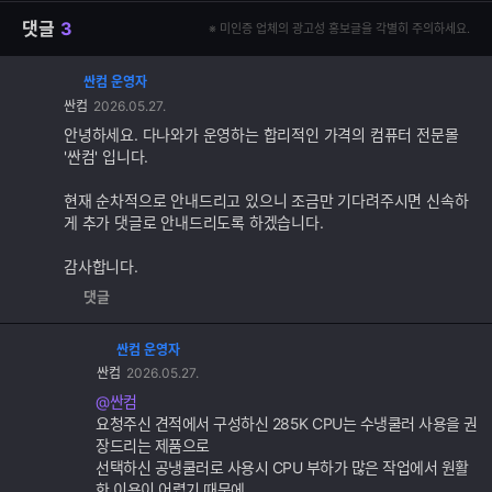
댓글
3
※ 미인증 업체의 광고성 홍보글을 각별히 주의하세요.
싼컴 운영자
댓
싼컴
2026.05.27.
글
추
안녕하세요. 다나와가 운영하는 합리적인 가격의 컴퓨터 전문몰
가
'싼컴' 입니다.
기
능
현재 순차적으로 안내드리고 있으니 조금만 기다려주시면 신속하
게 추가 댓글로 안내드리도록 하겠습니다.
감사합니다.
댓글
싼컴 운영자
댓
싼컴
2026.05.27.
글
추
@싼컴
가
요청주신 견적에서 구성하신 285K CPU는 수냉쿨러 사용을 권
기
장드리는 제품으로
능
선택하신 공냉쿨러로 사용시 CPU 부하가 많은 작업에서 원활
한 이용이 어렵기 때문에