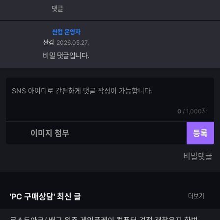
댓글
싼컴 운영자
싼컴
2026.05.27.
비밀 댓글입니다.
댓
댓
글
글
쓰
입
기
현
전
0
/
1,000자
력
재
체
입
입
이미지 첨부
등록
력
력
한
가
비밀댓글
글
능
자
한
수
글
자
'PC 구매상담' 최신 글
더보기
수
로스트아크/ 배그 위주 게임플레이 컴퓨터 견적 괜찮은지 한번만 봐주세요..