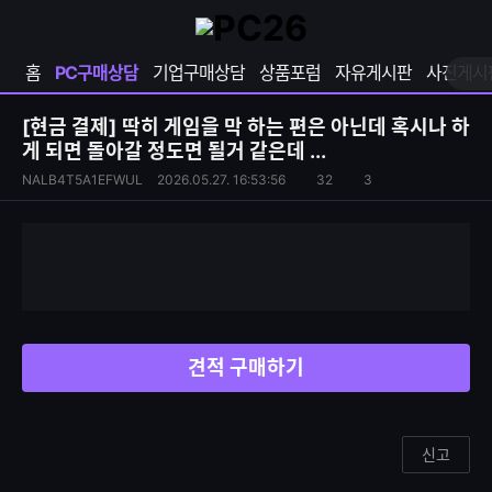
확
샵
마
장
다
이
영
나
페
홈
PC구매상담
기업구매상담
상품포럼
자유게시판
사진게시
역
와
이
펼
열
지
쳐
보
기
열
[현금 결제]
딱히 게임을 막 하는 편은 아닌데 혹시나 하
기
기
게 되면 돌아갈 정도면 될거 같은데 ...
S
조
NALB4T5A1EFWUL
2026.05.27. 16:53:56
32
3
댓
N
회
글
S
수
수
공
유
하
기
견적 구매하기
신고