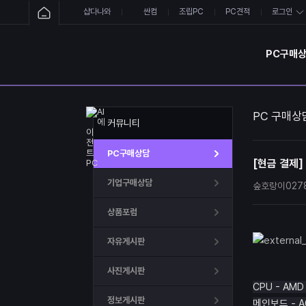
샵다나와
싼컴
조립PC
PC견적
로그인
PC구매
PC 구매상
커뮤니티
PC구매상담
[현금 결제]
기업구매상담
숲호랑이027
상품포럼
자유게시판
사진게시판
CPU - AMD
정보게시판
메인보드 - A