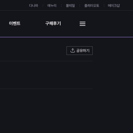
다나와
에누리
몰테일
플레이오토
메이크샵
이벤트
구매후기
공유하기