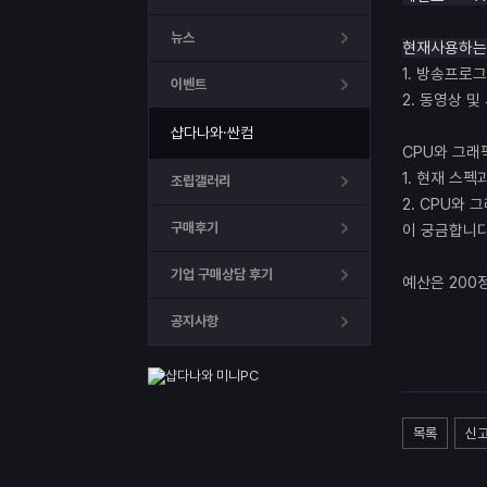
뉴스
현
재
사
용
하
는
1.
방송프로그
이벤트
2. 동영상 
샵다나와·싼컴
CPU와 그래
1. 현재 스
조립갤러리
2. CPU와
구매후기
이 궁금합니다
기업 구매상담 후기
예산은 200
공지사항
목록
신