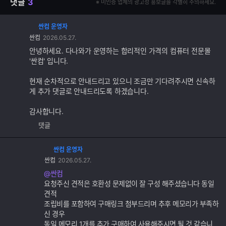
댓글
3
※ 미인증 업체의 광고성 홍보글을 각별히 주의하세요.
싼컴 운영자
댓
싼컴
2026.05.27.
글
추
안녕하세요. 다나와가 운영하는 합리적인 가격의 컴퓨터 전문몰
가
'싼컴' 입니다.
기
능
현재 순차적으로 안내드리고 있으니 조금만 기다려주시면 신속하
게 추가 댓글로 안내드리도록 하겠습니다.
감사합니다.
댓글
싼컴 운영자
댓
싼컴
2026.05.27.
글
추
@싼컴
가
요청주신 견적은 호환성 문제없이 잘 구성 해주셨습니다 동일
기
견적
능
조립비를 포함하여 구매링크 첨부드리며 추후 메모리가 부족하
신 경우
동일 메모리 1개를 추가 구매하여 사용해주시면 될 것 같습니