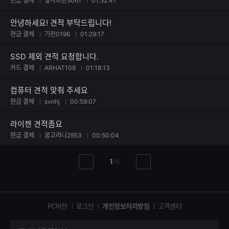
현금 결제
별사프란5061
01:52:41
안녕하세요! 견적 부탁드립니다!
현금 결제
기린0196
01:29:17
SSD 제외 견적 요청합니다.
카드 결제
ARHAT108
01:18:13
컴퓨터 견적 맞춰 주세요
현금 결제
svnhj
00:59:07
라이젠 견적좀요
현금 결제
꿈고라니2953
00:50:04
현
총
1
/
5
이
다
재
페
전
음
페
페
페
이
이
이
이
지
지
지
PC버전
로그인
개인정보처리방침
고객센터
지