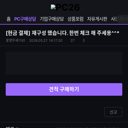
확
샵
마
장
다
이
영
나
페
홈
PC구매상담
기업구매상담
상품포럼
자유게시판
사진게시
역
와
이
펼
열
지
쳐
보
기
열
[현금 결제]
재구성 했습니다. 한번 체크 해 주세용^^*
기
기
S
조
꽃앵무새1161
2026.05.27. 14:17:20
27
3
댓
N
회
글
S
수
수
공
유
하
기
견적 구매하기
신고