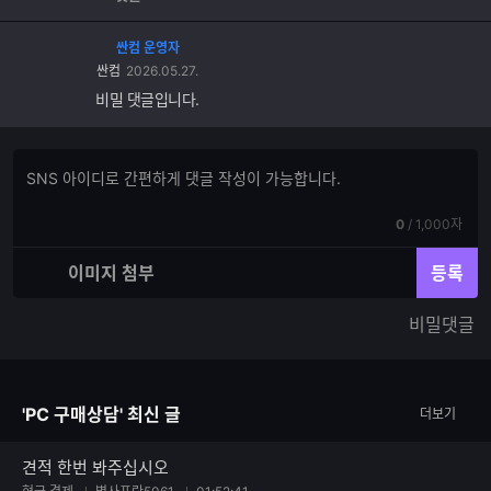
싼컴 운영자
싼컴
2026.05.27.
비밀 댓글입니다.
댓
댓
글
글
쓰
입
기
현
전
0
/
1,000자
력
재
체
입
입
이미지 첨부
등록
력
력
한
가
비밀댓글
글
능
자
한
수
글
자
'PC 구매상담' 최신 글
더보기
수
견적 한번 봐주십시오