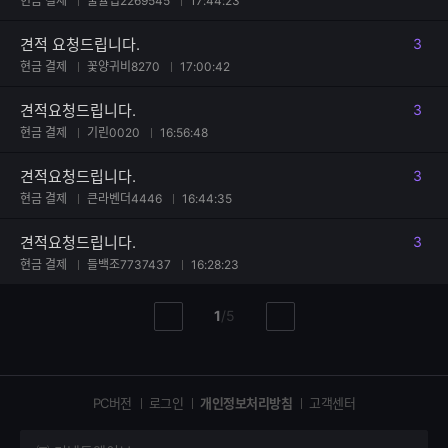
현금 결제
풀튤립2269545
17:44:23
견적 요청드립니다.
3
댓글
현금 결제
꽃양귀비8270
17:00:42
견적요청드립니다.
3
댓글
현금 결제
기린0020
16:56:48
견적요청드립니다.
3
댓글
현금 결제
큰라벤더4446
16:44:35
견적요청드립니다.
3
댓글
현금 결제
들백조7737437
16:28:23
현
총
1
/
5
이
다
재
페
전
음
페
페
페
이
이
이
이
지
지
지
PC버전
로그인
개인정보처리방침
고객센터
지