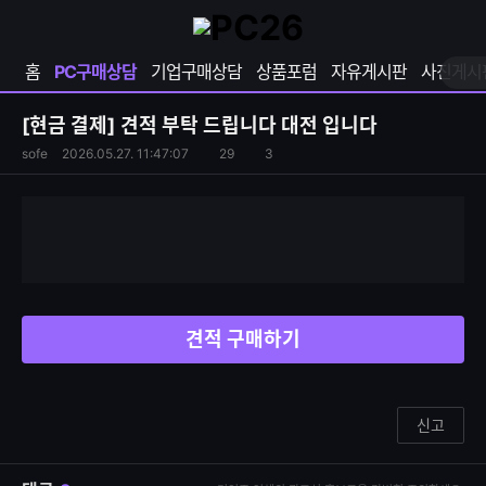
확
샵
마
장
다
이
영
나
페
홈
PC구매상담
기업구매상담
상품포럼
자유게시판
사진게시
역
와
이
펼
열
지
쳐
보
기
열
[현금 결제]
견적 부탁 드립니다 대전 입니다
기
기
S
조
sofe
2026.05.27. 11:47:07
29
3
댓
N
회
글
S
수
수
공
유
하
기
견적 구매하기
신고