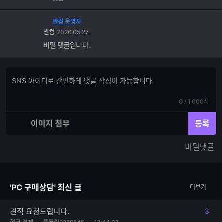
싼컴 운영자
싼컴
2026.05.27.
비밀 댓글입니다.
댓
댓
글
글
쓰
입
기
현
전
0
/
1,000자
력
재
체
입
입
이미지 첨부
등록
력
력
한
가
비밀댓글
글
능
자
한
수
글
자
'PC 구매상담' 최신 글
더보기
수
견적 요청드립니다.
3
댓글