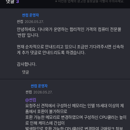
댓글
3
※ 미인증 업체의 광고성 홍보글을 각별히 주의하세요.
싼컴 운영자
댓
싼컴
2026.05.27.
글
추
안녕하세요. 다나와가 운영하는 합리적인 가격의 컴퓨터 전문몰
가
'싼컴' 입니다.
기
능
현재 순차적으로 안내드리고 있으니 조금만 기다려주시면 신속하
게 추가 댓글로 안내드리도록 하겠습니다.
감사합니다.
댓글
싼컴 운영자
댓
싼컴
2026.05.27.
글
추
@싼컴
가
요청주신 견적에서 구성하신 메모리는 인텔 15세대 이상의 제
기
품에서 호환이 불가하므로
능
호환 가능한 메모리로 변경하였으며 구성하신 CPU쿨러는 높이
로 인해 케이스에 간섭이
발생하므로 호환 가능한 CPU쿨러로 변경하여 구매링크 첨부