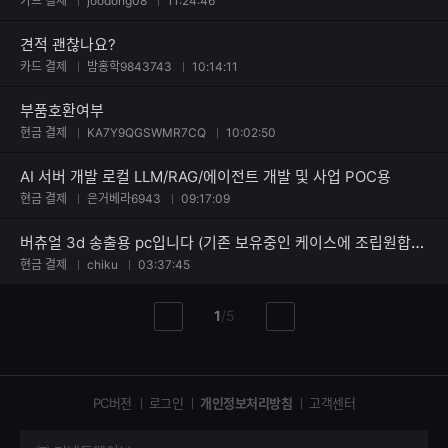
카드 결제
joodong08
11:24:46
견적 괜찮나요?
카드 결제
밤홍학9843743
10:14:11
부품호환여부
현금 결제
KA7Y9QGSWMR7CQ
10:02:50
AI 서버 개발 로컬 LLM/RAG/에이전트 개발 및 사업 POC용
현금 결제
은거베라6943
09:17:09
버츄얼 3d 송출용 pc입니다 (기존 보유중인 케이스에 조립원합니다)
현금 결제
chiku
03:37:45
현
총
1
/
5
이
다
재
페
전
음
페
페
페
이
이
이
이
지
지
지
PC버전
로그인
개인정보처리방침
고객센터
지