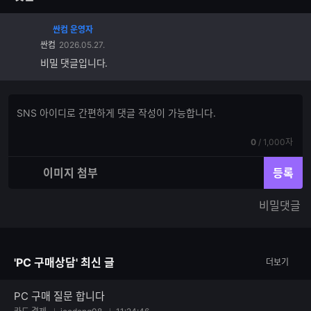
싼컴 운영자
싼컴
2026.05.27.
비밀 댓글입니다.
댓
댓
글
글
쓰
입
기
현
전
0
/
1,000자
력
재
체
입
입
이미지 첨부
등록
력
력
한
가
비밀댓글
글
능
자
한
수
글
자
'PC 구매상담' 최신 글
더보기
수
PC 구매 질문 합니다