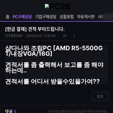
확
샵
마
장
다
이
영
나
페
홈
PC구매상담
기업구매상담
상품포럼
자유게시판
사진게시
역
와
이
펼
열
지
쳐
보
기
열
[현금 결제]
견적 부타드립니다.
기
기
S
조
산구절초5981
2026.05.27. 11:20:54
25
1
댓
N
회
글
S
수
수
샵다나와 조립PC [AMD R5-5500G
공
T/내장VGA/16G]
유
하
견적서를 좀 출력해서 보고를 좀 해야
기
하는데..
견적서를 어디서 받을수있을가여??
신고
댓글
1
※ 미인증 업체의 광고성 홍보글을 각별히 주의하세요.