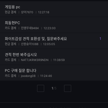
게임용 pc
현금 결제
상어7670
12:27:18
최동현PC
카드 결제
진앵무새9484
12:23:00
화이트감성 견적 호환성 및, 질문봐주세요
1
댓글
현금 결제
산원숭이1088
12:05:05
견적 한번 봐주십시오
카드 결제
NAT7JKRW3R9NDN
11:38:59
PC 구매 질문 합니다
카드 결제
joodong08
11:24:46
현
총
1
/
5
이
다
재
페
전
음
페
페
페
이
이
이