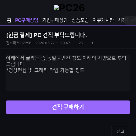
확
샵
마
장
다
이
영
나
페
홈
PC구매상담
기업구매상담
상품포럼
자유게시판
사진게시
역
와
이
펼
열
지
쳐
보
기
열
[현금 결제]
PC 견적 부탁드립니다.
기
기
S
조
진수국7907256
2026.05.27. 11:19:47
26
1
댓
N
회
글
S
수
수
아래에서 글카는 좀 동일 - 반칸 정도 아래의 사양으로 부탁
공
드립니다.
유
*영상편집 및 그래픽 작업 가능할 정도
하
기
견적 구매하기
신고