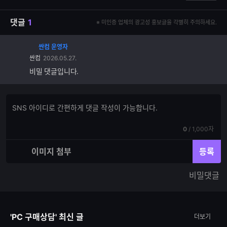
댓글
1
※ 미인증 업체의 광고성 홍보글을 각별히 주의하세요.
싼컴 운영자
싼컴
2026.05.27.
비밀 댓글입니다.
댓
댓
글
글
쓰
입
기
현
전
0
/
1,000자
력
재
체
입
입
이미지 첨부
등록
력
력
한
가
비밀댓글
글
능
자
한
수
글
자
'PC 구매상담' 최신 글
더보기
수