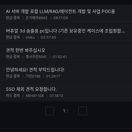
AI 서버 개발 로컬 LLM/RAG/에이전트 개발 및 사업 POC용
현금 결제
은거베라6943
09:17:09
버츄얼 3d 송출용 pc입니다 (기존 보유중인 케이스에 조립원합니다)
현금 결제
chiku
03:37:45
견적 한번 봐주십시오
현금 결제
별사프란5061
01:52:41
안녕하세요! 견적 부탁드립니다!
현금 결제
기린0196
01:29:17
SSD 제외 견적 요청합니다.
카드 결제
ARHAT108
01:18:13
현
총
1
/
5
이
다
재
페
전
음
페
페
페
이
이
이