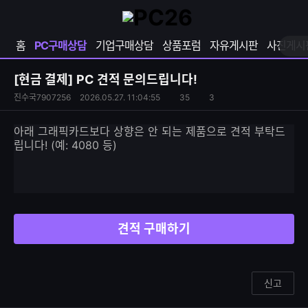
확
샵
마
장
다
이
영
나
페
홈
PC구매상담
기업구매상담
상품포럼
자유게시판
사진게시
역
와
이
펼
열
지
쳐
보
기
열
[현금 결제]
PC 견적 문의드립니다!
기
기
S
조
진수국7907256
2026.05.27. 11:04:55
35
3
댓
N
회
글
S
수
수
아래 그래픽카드보다 상향은 안 되는 제품으로 견적 부탁드
공
립니다! (예: 4080 등)
유
하
기
견적 구매하기
신고