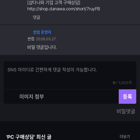
[샵다나와 기업 고객 구매상담]
http://shop.danawa.com/short/7ruyFB
댓글
싼컴 운영자
싼컴
2026.05.27.
비밀 댓글입니다.
댓
댓
글
글
쓰
입
기
현
전
0
/
1,000자
력
재
체
입
입
이미지 첨부
등록
력
력
한
가
비밀댓글
글
능
자
한
수
글
자
'PC 구매상담' 최신 글
더보기
수