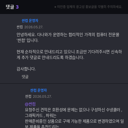
댓글
3
※ 미인증 업체의 광고성 홍보글을 각별히 주의하세요.
싼컴 운영자
댓
싼컴
2026.05.27.
글
추
안녕하세요. 다나와가 운영하는 합리적인 가격의 컴퓨터 전문몰
가
'싼컴' 입니다.
기
능
현재 순차적으로 안내드리고 있으니 조금만 기다려주시면 신속하
게 추가 댓글로 안내드리도록 하겠습니다.
감사합니다.
댓글
싼컴 운영자
댓
싼컴
2026.05.27.
글
추
@싼컴
가
요청주신 견적은 호환성에 문제는 없으나 구성하신 수냉쿨러 ,
기
그래픽카드 , 파워는
능
판매준비중인 상품으로 구매 가능한 제품으로 변경하였으며 일
부 제품을 추천드리는