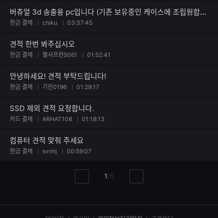
버츄얼 3d 송출용 pc입니다 (기존 보유중인 케이스에 조립원합니다)
현금 결제
chiku
03:37:45
견적 한번 봐주십시오
현금 결제
별사프란5061
01:52:41
안녕하세요! 견적 부탁드립니다!
현금 결제
기린0196
01:29:17
SSD 제외 견적 요청합니다.
카드 결제
ARHAT108
01:18:13
컴퓨터 견적 맞춰 주세요
현금 결제
svnhj
00:59:07
현
총
1
/
5
이
다
재
페
전
음
페
페
페
이
이
이
이
지
지
지