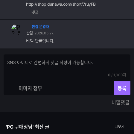
http://shop.danawa.com/short/7ruyFB
댓글
싼컴 운영자
싼컴
2026.05.27.
비밀 댓글입니다.
댓
댓
글
글
쓰
입
기
현
전
0
/
1,000자
력
재
체
입
입
이미지 첨부
등록
력
력
한
가
비밀댓글
글
능
자
한
수
글
자
'PC 구매상담' 최신 글
더보기
수