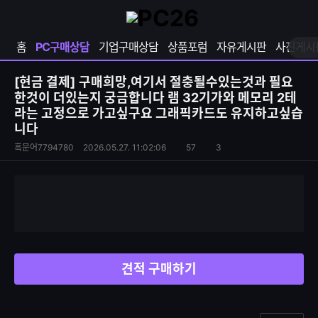
확
샵
마
장
다
이
영
나
페
홈
PC구매상담
기업구매상담
상품포럼
자유게시판
사진게시
역
와
이
펼
열
지
쳐
보
기
열
[현금 결제]
구매희망,여기서 절충될수있는것과 필요
기
기
한것이 더있는지 궁금합니다 램 32기가와 메모리 2테
라는 고정으로 가고싶구요 그래픽카드도 유지하고싶습
니다
S
조
흑문어7794780
2026.05.27. 11:02:06
57
3
댓
N
회
글
S
수
수
공
유
하
기
견적 구매하기