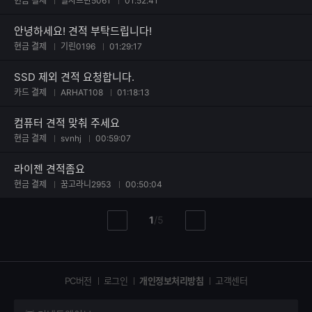
현금 결제
별사프란5061
01:52:41
안녕하세요! 견적 부탁드립니다!
현금 결제
기린0196
01:29:17
SSD 제외 견적 요청합니다.
카드 결제
ARHAT108
01:18:13
컴퓨터 견적 맞춰 주세요
현금 결제
svnhj
00:59:07
라이젠 견적좀요
현금 결제
꿈고라니2953
00:50:04
현
총
1
/
5
이
다
재
페
전
음
페
페
페
이
이
이
이
지
지
지
PC버전
로그인
개인정보처리방침
고객센터
지