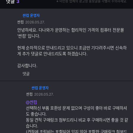
댓글
3
※ 미인증 업체의 광고성 홍보글을 각별히 주의하세요.
싼컴 운영자
댓
싼컴
2026.05.27.
글
추
안녕하세요. 다나와가 운영하는 합리적인 가격의 컴퓨터 전문몰
가
'싼컴' 입니다.
기
능
현재 순차적으로 안내드리고 있으니 조금만 기다려주시면 신속하
게 추가 댓글로 안내드리도록 하겠습니다.
감사합니다.
댓글
싼컴 운영자
댓
싼컴
2026.05.27.
글
추
@싼컴
가
선택하신 부품 호환성 문제 없으며 구성이 좋아 바로 구매하셔
기
도 좋습니다.
능
동일 견적 구매링크 첨부드리니 비교 후 구매하시면 좋을 것 같
습니다.
(견적에 조립비는 포함되어 있지 않아 포함한 구매링크 첨부드