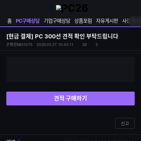
확
샵
마
장
다
이
영
나
페
홈
PC구매상담
기업구매상담
상품포럼
자유게시판
사진게시
역
와
이
펼
열
지
쳐
보
기
열
[현금 결제]
PC 300선 견적 확인 부탁드립니다
기
기
S
조
은펭귄9831075
2026.05.27. 10:43:11
28
3
댓
N
회
글
S
수
수
공
유
하
기
견적 구매하기
신고