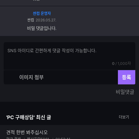
싼컴 운영자
싼컴
2026.05.27.
비밀 댓글입니다.
댓
댓
글
글
쓰
입
기
현
전
0
/
1,000자
력
재
체
입
입
이미지 첨부
등록
력
력
한
가
비밀댓글
글
능
자
한
수
글
자
'PC 구매상담' 최신 글
더보기
수
견적 한번 봐주십시오