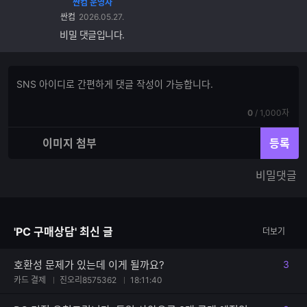
싼컴 운영자
싼컴
2026.05.27.
비밀 댓글입니다.
댓
댓
글
글
쓰
입
기
현
전
0
/
1,000자
력
재
체
입
입
이미지 첨부
등록
력
력
한
가
비밀댓글
글
능
자
한
수
글
자
'PC 구매상담' 최신 글
더보기
수
호환성 문제가 있는데 이게 될까요?
3
댓글
카드 결제
진오리8575362
18:11:40