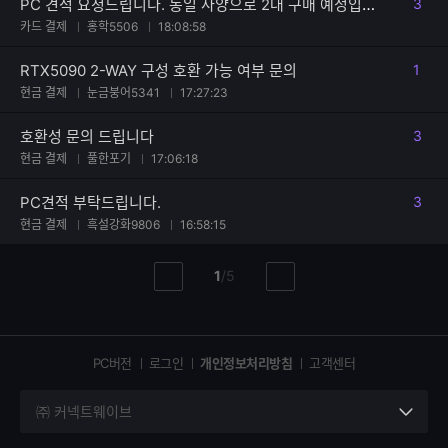
PC 견적 요청드립니다. 동일 사양으로 2대 구매 예정입니다.
3
댓글
카드 결제
홍학5506
18:08:58
RTX5090 2-WAY 구성 호환 가능 여부 문의
1
댓글
현금 결제
눈금붕어5341
17:27:23
호환성 문의 드립니다
3
댓글
현금 결제
풀한포기
17:06:18
PC견적 부탁드립니다.
3
댓글
현금 결제
흑설강화9806
16:58:15
현
총
1
/
5
이
다
재
페
전
음
페
페
페
이
이
이
이
지
지
지
PC버전
로그인
개인정보처리방침
고객센터
지
㈜ 커넥트웨이브
세
부