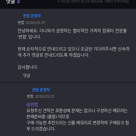
댓글
3
※ 미인증 업체의 광고성 홍보글을 각별히 주의하세요.
싼컴 운영자
댓
싼컴
2026.05.27.
글
추
안녕하세요. 다나와가 운영하는 합리적인 가격의 컴퓨터 전문몰
가
'싼컴' 입니다.
기
능
현재 순차적으로 안내드리고 있으니 조금만 기다려주시면 신속하
게 추가 댓글로 안내드리도록 하겠습니다.
감사합니다.
댓글
싼컴 운영자
댓
싼컴
2026.05.27.
글
추
@싼컴
가
요청주신 견적은 호환성에 문제는 없으나 구성하신 메모리는
기
판매준비중 (품절) 이므로
능
구매 가능한 추천드리는 신품 메모리로 변경하여 구매링크 첨
부 드리겠습니다.