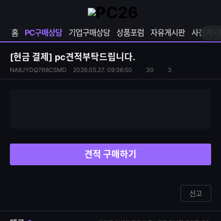
확
샵
마
장
다
이
영
나
페
홈
PC구매상담
기업구매상담
상품포럼
자유게시판
사진게시
역
와
이
펼
열
지
쳐
보
기
열
[현금 결제]
pc견적부탁드립니다.
기
기
S
조
NA8JYDQ7R8C5MD
2026.05.27. 09:36:50
30
3
댓
N
회
글
S
수
수
공
유
하
기
견적 구매하기
신고