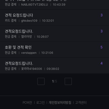
현금 결제
NABJ60TVT29DLU
10:43:39
견적 요청드립니다
3
댓글
카드 결제
ghkdwo109
10:32:01
견적요청드립니다.
3
댓글
현금 결제
앨리아방
10:26:07
호환 및 견적 확인
5
댓글
현금 결제
verstappen
10:21:06
견적요청드립니다.
4
댓글
현금 결제
꽃라마4194006
09:38:02
현
총
1
/
5
이
다
재
페
전
음
페
페
페
이
이
이
이
지
지
지
PC버전
로그인
개인정보처리방침
고객센터
지