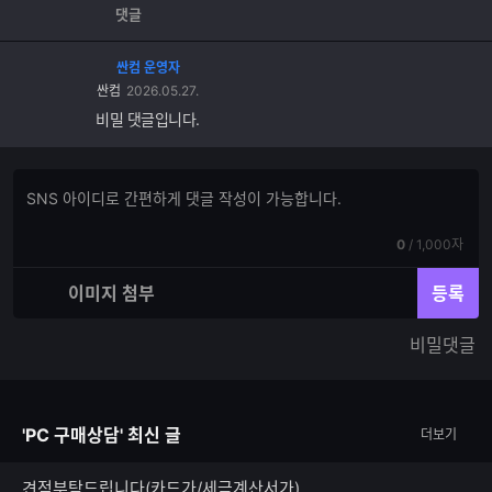
댓글
싼컴 운영자
싼컴
2026.05.27.
비밀 댓글입니다.
댓
댓
글
글
쓰
입
기
현
전
0
/
1,000자
력
재
체
입
입
이미지 첨부
등록
력
력
한
가
비밀댓글
글
능
자
한
수
글
자
'PC 구매상담' 최신 글
더보기
수
견적부탁드립니다(카드가/세금계산서가)