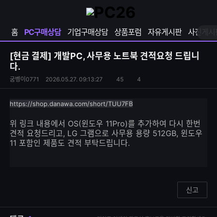
확
샵
마
장
다
이
영
나
페
홈
PC구매상담
기업구매상담
상품포럼
자유게시판
사진게시
역
와
이
펼
열
지
쳐
보
기
열
[현금 결제]
개발PC, 사무용 노트북 견적요청 드립니
기
기
다.
S
조
굼벵이0771
2026.05.27. 09:13:27
45
4
댓
N
회
글
S
수
수
https://shop.danawa.com/short/TUU7FB
공
유
위 링크 내용에서 OS(윈도우 11Pro)를 추가하여 다시 한번
하
견적 요청드리고, LG 그램으로 사무용 용량 512GB, 윈도우
기
11 포함인 제품도 견적 부탁드립니다.
신고