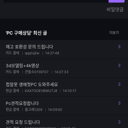
력
력
한
가
비밀댓글
글
능
자
한
수
글
자
'PC 구매상담' 최신 글
더보기
수
재고 호환성 문의 드립니다
3
댓글
카드 결제
qqq1q2w
14:27:48
3d모델링+4k영상
3
댓글
카드 결제
큰들소0159707
14:27:33
컴알못 생애첫PC 도와주세요
3
댓글
현금 결제
KAX7OOEVBWUTJ8
14:10:17
Pc견적요청합니다
3
댓글
현금 결제
돌고래1206
14:09:50
견적 요청 드립니다
3
댓글