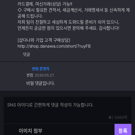
카드결제, 여신거래(상담) 가능!!
◇ 구매시 필요한 견적서, 세금계산서, 거래명세서 등 신속하게 제
공해 드립니다.
저희 팀이 친절하고 세심하게 도와드릴 준비가 되어 있으니,
언제든지 궁금한 점이 있으시면 문의해 주세요. 감사합니다!
[샵다나와 기업 고객 구매상담]
http://shop.danawa.com/short/7ruyFB
댓글
싼컴 운영자
싼컴
2026.05.27.
비밀 댓글입니다.
댓
댓
글
글
쓰
입
기
현
전
0
/
1,000자
력
재
체
입
입
이미지 첨부
등록