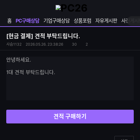
확
샵
마
장
다
이
영
나
페
홈
PC구매상담
기업구매상담
상품포럼
자유게시판
사진게시
역
와
이
펼
열
지
쳐
보
기
열
[현금 결제]
견적 부탁드립니다.
기
기
S
조
사슴1132
2026.05.26. 23:38:26
30
2
댓
N
회
글
S
수
수
안녕하세요.
공
유
1대 견적 부탁드립니다.
하
기
견적 구매하기