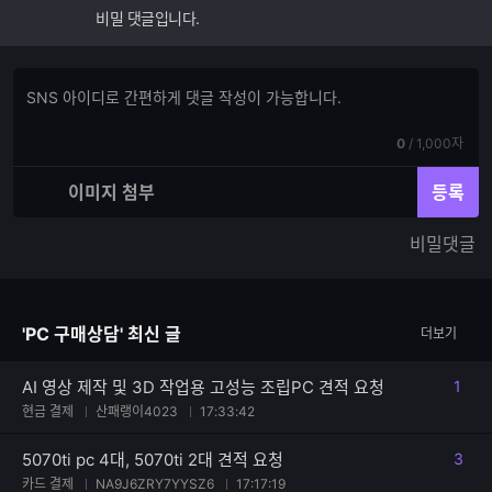
비밀 댓글입니다.
댓
댓
글
글
쓰
입
기
현
전
0
/
1,000자
력
재
체
입
입
이미지 첨부
등록
력
력
한
가
비밀댓글
글
능
자
한
수
글
자
'PC 구매상담' 최신 글
더보기
수
AI 영상 제작 및 3D 작업용 고성능 조립PC 견적 요청
1
댓글
현금 결제
산패랭이4023
17:33:42
5070ti pc 4대, 5070ti 2대 견적 요청
3
댓글
카드 결제
NA9J6ZRY7YYSZ6
17:17:19