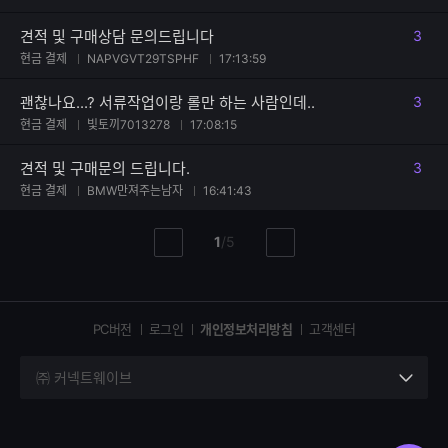
견적 및 구매상담 문의드립니다
3
댓글
현금 결제
NAPVGVT29TSPHF
17:13:59
괜찮나요...? 서류작업이랑 롤만 하는 사람인데..
3
댓글
현금 결제
빛토끼7013278
17:08:15
견적 및 구매문의 드립니다.
3
댓글
현금 결제
BMW만져주는남자
16:41:43
현
총
1
/
5
이
다
재
페
전
음
페
페
페
이
이
이
이
지
지
지
PC버전
로그인
개인정보처리방침
고객센터
지
㈜ 커넥트웨이브
세
부
정
보