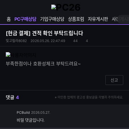
확
샵
마
장
다
이
영
나
페
홈
PC구매상담
기업구매상담
상품포럼
자유게시판
사진게시
역
와
이
펼
열
지
쳐
보
기
열
[현금 결제]
견적 확인 부탁드립니다
기
기
S
조
빛고릴라8082
2026.05.26. 22:47:49
44
4
댓
N
회
글
S
수
수
공
유
부족한점이나 호환성체크 부탁드려요~
하
기
신고
댓글
4
※ 미인증 업체의 광고성 홍보글을 각별히 주의하세요.
PCBuild
2026.05.27.
비밀 댓글입니다.