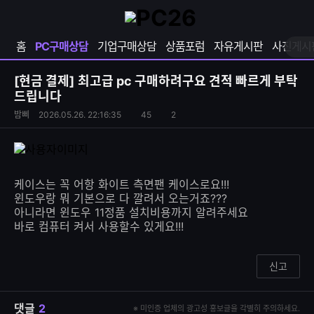
확
샵
마
장
다
이
영
나
페
홈
PC구매상담
기업구매상담
상품포럼
자유게시판
사진게시
역
와
이
펼
열
지
쳐
보
기
열
[현금 결제]
최고급 pc 구매하려구요 견적 빠르게 부탁
기
기
드립니다
S
조
밤삐
2026.05.26. 22:16:35
45
2
댓
N
회
글
S
수
수
공
유
하
케이스는 꼭 어항 화이트 측면팬 케이스로요!!!
기
윈도우랑 뭐 기본으로 다 깔려서 오는거죠???
아니라면 윈도우 11정품 설치비용까지 알려주세요
바로 컴퓨터 켜서 사용할수 있게요!!!
신고
댓글
2
※ 미인증 업체의 광고성 홍보글을 각별히 주의하세요.