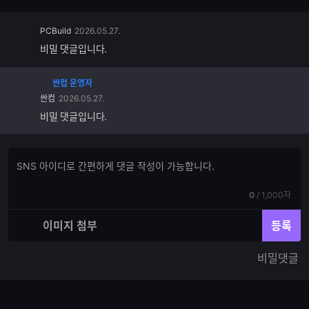
PCBuild
2026.05.27.
비밀 댓글입니다.
싼컴 운영자
싼컴
2026.05.27.
비밀 댓글입니다.
댓
댓
글
글
쓰
입
기
현
전
0
/
1,000자
력
재
체
입
입
이미지 첨부
등록
력
력
한
가
비밀댓글
글
능
자
한
수
글
자