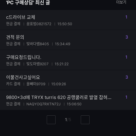
'PC 구매상담' 최신 글
더보기
수
c드라이브 교체
1
댓글
현금 결제
꿈표범0821572
15:50:50
견적 문의
3
댓글
현금 결제
빛바다뱀8405
15:34:49
구매요청드립니다.
1
댓글
현금 결제
빛도마뱀9207
15:21:22
이물건사고싶어요
3
댓글
카드 결제
올빼미9709
15:09:26
9800x3d에 TRYX turris 620 공랭쿨러로 발열 잡혀지나요?
1
댓글
현금 결제
NAQYOQ7RXTN72J
15:06:50
현
총
1
/
5
이
다
재
페
전
음
페
페