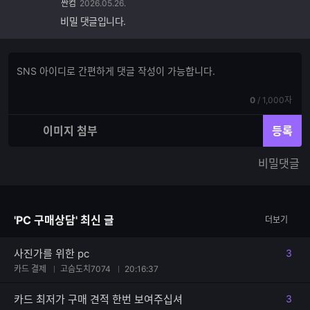
싼컴
2026.05.26.
비밀 댓글입니다.
댓
댓
글
글
쓰
입
기
현
전
0
/
1,000자
력
재
체
입
입
이미지 첨부
등록
력
력
한
가
비밀댓글
글
능
자
한
수
글
자
'PC 구매상담' 최신 글
더보기
수
사진가를 위한 pc
3
댓글
카드 결제
고슴도치7074
20:16:37
카드 최저가 구매 견적 한번 보여주십셔
3
댓글