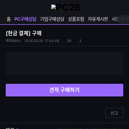
확
샵
마
장
다
이
영
나
페
홈
PC구매상담
기업구매상담
상품포럼
자유게시판
사진게시
역
와
이
펼
열
지
쳐
보
기
열
[현금 결제]
구매
기
기
S
조
해마8900
2026.05.26. 17:04:48
26
3
댓
N
회
글
S
수
수
공
유
하
기
견적 구매하기
신고