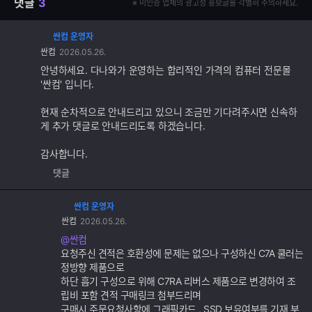
댓글
3
※ 미인증 업체의 광고성 홍보글을 각별히 주의하세요.
싼컴 운영자
댓
싼컴
2026.05.26.
글
추
안녕하세요. 다나와가 운영하는 합리적인 가격의 컴퓨터 전문몰
가
'싼컴' 입니다.
기
능
현재 순차적으로 안내드리고 있으니 조금만 기다려주시면 신속하
게 추가 댓글로 안내드리도록 하겠습니다.
감사합니다.
댓글
싼컴 운영자
댓
싼컴
2026.05.26.
글
추
@싼컴
가
요청주신 견적은 호환성에 문제는 없으나 구성하신 C7A 쿨러는
기
정방향 제품으로
능
하단 흡기 구성으로 위해 C7RA 리버스 제품으로 변경하여 조
립비 포함 견적 구매링크 첨부드리며
구매시 주문요청사항에 그래픽카드 , SSD 보유여부를 기재 부