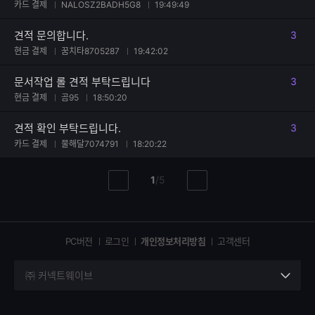
카드 결제
NALOSZ2BADH5G8
19:49:49
견적 문의합니다.
3
댓글
현금 결제
꿈치타8705287
19:42:02
문서작업 롤 견적 부탁드립니다
3
댓글
현금 결제
곰95
18:50:20
견적 확인 부탁드립니다.
3
댓글
카드 결제
물해달7074791
18:20:22
현
총
1
/
5
이
다
재
페
전
음
페
페
페
이
이
이
이
지
지
지
PC버전
로그인
개인정보처리방침
고객센터
지
㈜ 커넥트웨이브
세
부
정