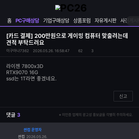
확
샵
마
장
다
이
영
나
페
홈
PC구매상담
기업구매상담
상품포럼
자유게시판
사진게시
역
와
이
펼
열
지
쳐
보
기
열
[카드 결제]
200만원으로 게이밍 컴퓨터 맞출려는데
기
기
견적 부탁드려요
S
조
이구아나7362
2026.05.26. 16:58:47
62
3
댓
N
회
글
S
수
수
라이젠 7800x3D
공
RTX9070 16G
유
ssd는 1T라면 좋겠네요.
하
기
신고
댓글
3
※ 미인증 업체의 광고성 홍보글을 각별히 주의하세요.
싼컴 운영자
댓
싼컴
2026.05.26.
글