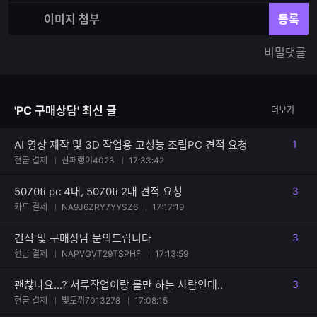
재
체
입
입
이미지 첨부
등록
력
력
한
가
비밀댓글
글
능
자
한
수
글
자
'PC 구매상담' 최신 글
더보기
수
AI 영상 제작 및 3D 작업용 고성능 조립PC 견적 요청
1
댓글
현금 결제
산패랭이4023
17:33:42
5070ti pc 4대, 5070ti 2대 견적 요청
3
댓글
카드 결제
NA9J6ZRY7YYSZ6
17:17:19
견적 및 구매상담 문의드립니다
3
댓글
현금 결제
NAPVGVT29TSPHF
17:13:59
괜찮나요...? 서류작업이랑 롤만 하는 사람인데..
3
댓글
현금 결제
빛토끼7013278
17:08:15