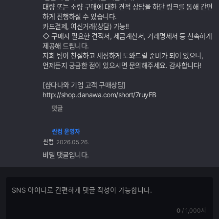
대량 또는 소량 구매에 대한 견적 상담을 하단 링크를 통해 간편
하게 진행하실 수 있습니다.
카드결제, 여신거래(상담) 가능!!
◇ 구매시 필요한 견적서, 세금계산서, 거래명세서 등 신속하게
제공해 드립니다.
저희 팀이 친절하고 세심하게 도와드릴 준비가 되어 있으니,
언제든지 궁금한 점이 있으시면 문의해주세요. 감사합니다!
[샵다나와 기업 고객 구매상담]
http://shop.danawa.com/short/7ruyFB
댓글
싼컴 운영자
싼컴
2026.05.26.
비밀 댓글입니다.
댓
댓
글
글
쓰
입
기
현
전
0
/
1,000자
력