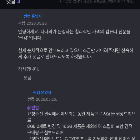
댓글
3
※ 미인증 업체의 광고성 홍보글을 각별히 주의하세요.
싼컴 운영자
댓
싼컴
2026.05.26.
글
추
안녕하세요. 다나와가 운영하는 합리적인 가격의 컴퓨터 전문몰
가
'싼컴' 입니다.
기
능
현재 순차적으로 안내드리고 있으니 조금만 기다려주시면 신속하
게 추가 댓글로 안내드리도록 하겠습니다.
감사합니다.
댓글
싼컴 운영자
댓
싼컴
2026.05.26.
글
추
@싼컴
가
요청주신 견적에서 메모리는 동일 제품으로 사용을 권장드리므
기
로
능
8GB 2개로 변경 및 16GB 제품은 제외하여 조립비 포함 견적
구매링크 첨부드리며
구성하신 메인보드는 C TYPE 포트를 지원하지 않아 케이스 상