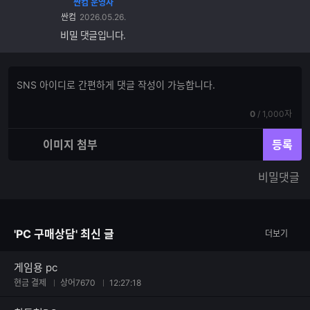
싼컴 운영자
싼컴
2026.05.26.
비밀 댓글입니다.
댓
댓
글
글
쓰
입
기
현
전
0
/
1,000자
력
재
체
입
입
이미지 첨부
등록
력
력
한
가
비밀댓글
글
능
자
한
수
글
자
'PC 구매상담' 최신 글
더보기
수
게임용 pc
현금 결제
상어7670
12:27:18