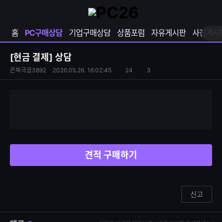
확
샵
마
장
다
이
영
나
페
홈
PC구매상담
기업구매상담
상품포럼
자유게시판
사진게시
역
와
이
펼
열
지
쳐
보
기
열
[현금 결제]
상담
기
기
S
조
은북극곰3892
2026.05.26. 16:02:45
24
3
댓
N
회
글
S
수
수
공
유
하
기
견적 구매하기
신고