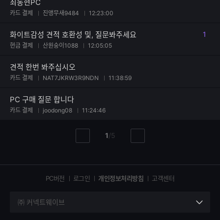
최동현PC
카드 결제
진앵무새9484
12:23:00
화이트감성 견적 호환성 및, 질문봐주세요
1
댓글
현금 결제
산원숭이1088
12:05:05
견적 한번 봐주십시오
카드 결제
NAT7JKRW3R9NDN
11:38:59
PC 구매 질문 합니다
카드 결제
joodong08
11:24:46
현
총
1
/
5
이
다
재
페
전
음
페
페
페
이
이
이
이
지
지
지
PC버전
로그인
개인정보처리방침
고객센터
지
㈜ 커넥트웨이브
세
부