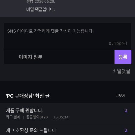
싼컴
2026.05.26.
비밀 댓글입니다.
댓
댓
글
글
쓰
입
기
현
전
0
/
1,000자
력
재
체
입
입
이미지 첨부
등록
력
력
한
가
비밀댓글
글
능
자
한
수
글
자
'PC 구매상담' 최신 글
더보기
수
제품 구매 원합니다.
3
댓글
카드 결제
꿈굼벵이8126
15:05:34
재고 호환성 문의 드립니다
3
댓글