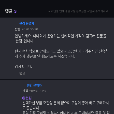
댓글
3
※ 미인증 업체의 광고성 홍보글을 각별히 주의하세요.
싼컴 운영자
댓
싼컴
2026.05.26.
글
추
안녕하세요. 다나와가 운영하는 합리적인 가격의 컴퓨터 전문몰
가
'싼컴' 입니다.
기
능
현재 순차적으로 안내드리고 있으니 조금만 기다려주시면 신속하
게 추가 댓글로 안내드리도록 하겠습니다.
감사합니다.
댓글
싼컴 운영자
댓
싼컴
2026.05.26.
글
추
@싼컴
가
선택하신 부품 호환성 문제 없으며 구성이 좋아 바로 구매하셔
기
도 좋습니다.
능
동일 견적 구매링크 첨부드리니 비교 후 구매하시면 좋을 것 같