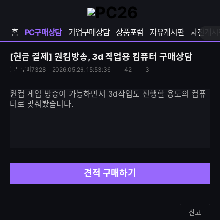
확
샵
마
장
다
이
영
나
페
홈
PC구매상담
기업구매상담
상품포럼
자유게시판
사진게시
역
와
이
펼
열
지
쳐
보
기
열
[현금 결제]
원컴방송, 3d 작업용 컴퓨터 구매상담
기
기
S
조
늘두루미7328
2026.05.26. 15:53:36
42
3
댓
N
회
글
S
수
수
원컴 게임 방송이 가능하면서 3d작업도 진행할 용도의 컴퓨
공
터로 맞춰봤습니다.
유
하
기
견적 구매하기
신고