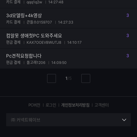
카드 결제
qqq1q2w
14:27:48
3d모델링+4k영상
3
댓글
카드 결제
큰들소0159707
14:27:33
컴알못 생애첫PC 도와주세요
3
댓글
현금 결제
KAX7OOEVBWUTJ8
14:10:17
Pc견적요청합니다
3
댓글
현금 결제
돌고래1206
14:09:50
현
총
1
/
5
이
다
재
페
전
음
페
페
페
이
이
이
이
지
지
지
PC버전
로그인
개인정보처리방침
고객센터
지
㈜ 커넥트웨이브
세
부
정