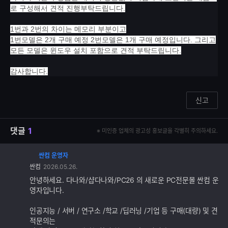
로 구성해서 견적 진행부탁드립니다.
1번과 2번의 차이는 메모리 부분이고
1번모델은 2개 구매 예정 2번모델은 1개 구매 예정입니다. 그리고
모든 모델은 윈도우 설치 포함으로 견적 부탁드립니다.
감사합니다.
신고
댓글
1
※ 미인증 업체의 광고성 홍보글을 각별히 주의하세요.
싼컴 운영자
댓
싼컴
2026.05.26.
글
추
안녕하세요. 다나와/샵다나와/PC26 의 새로운 PC전문몰 싼컴 운
가
영자입니다.
기
능
인공지능 / 서버 / 연구소 /학교 /딥러닝 /기업 등 구매(대량) 및 견
적문의는