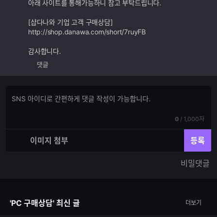
아래 사이트를 통해가능하니 참고 부탁드립니다.
[샵다나와 기업 고객 구매상담]
http://shop.danawa.com/short/7ruyFB
감사합니다.
댓글
댓
댓
글
글
쓰
입
기
현
전
0
/
1,000자
력
재
체
입
입
이미지 첨부
등록
력
력
한
가
비밀댓글
글
능
자
한
수
글
자
'PC 구매상담' 최신 글
더보기
수