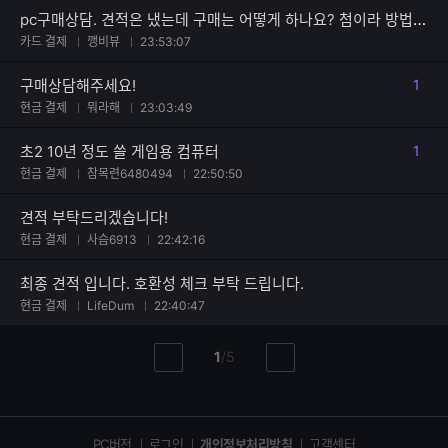
pc구매상담. 견적은 냈는데 구매는 어떻게 하나요? 첨이라 방법을 모름
카드 결제
깽비뷰
23:53:07
구매상담해주세요!
1
댓글
현금 결제
뭐라해
23:03:49
초2 10년 정도 쓸 게임용 컴퓨터
1
댓글
현금 결제
참목련6480494
22:50:50
견적 부탁드리겠습니다!
현금 결제
사슴6913
22:42:16
최종 견적 입니다. 호환성 체크 부탁 드립니다.
현금 결제
LifeDum
22:40:47
현
총
1
/
5
이
다
재
페
전
음
페
페
페
이
이
이
이
지
지
지
PC버전
로그인
개인정보처리방침
고객센터