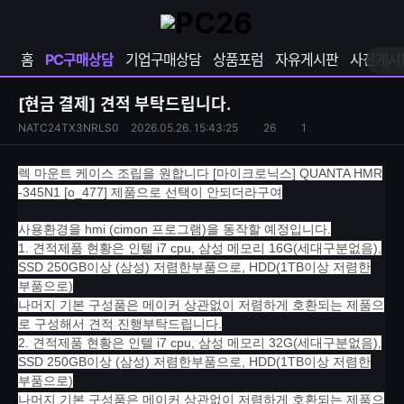
확
샵
마
장
다
이
영
나
페
홈
PC구매상담
기업구매상담
상품포럼
자유게시판
사진게시
역
와
이
펼
열
지
쳐
보
기
열
[현금 결제]
견적 부탁드립니다.
기
기
S
조
NATC24TX3NRLS0
2026.05.26. 15:43:25
26
1
댓
N
회
글
S
수
수
렉 마운트 케이스 조립을 원합니다 [마이크로닉스] QUANTA HMR
공
-345N1 [o_477] 제품으로 선택이 안되더라구여
유
하
사용환경을 hmi (cimon 프로그램)을 동작할 예정입니다.
기
1. 견적제품 현황은 인텔 i7 cpu, 삼성 메모리 16G(세대구분없음),
SSD 250GB이상 (삼성) 저렴한부품으로, HDD(1TB이상 저렴한
부품으로)
나머지 기본 구성품은 메이커 상관없이 저렴하게 호환되는 제품으
로 구성해서 견적 진행부탁드립니다.
2. 견적제품 현황은 인텔 i7 cpu, 삼성 메모리 32G(세대구분없음),
SSD 250GB이상 (삼성) 저렴한부품으로, HDD(1TB이상 저렴한
부품으로)
나머지 기본 구성품은 메이커 상관없이 저렴하게 호환되는 제품으