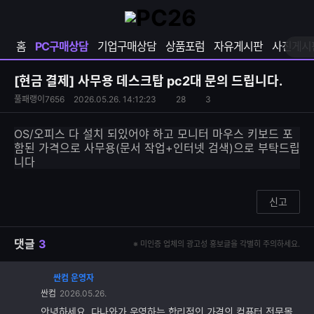
확
샵
마
장
다
이
영
나
페
홈
PC구매상담
기업구매상담
상품포럼
자유게시판
사진게시
역
와
이
펼
열
지
쳐
보
기
열
[현금 결제]
사무용 데스크탑 pc2대 문의 드립니다.
기
기
S
조
풀패랭이7656
2026.05.26. 14:12:23
28
3
댓
N
회
글
S
수
수
OS/오피스 다 설치 되있어야 하고 모니터 마우스 키보드 포
공
함된 가격으로 사무용(문서 작업+인터넷 검색)으로 부탁드립
유
니다
하
기
신고
댓글
3
※ 미인증 업체의 광고성 홍보글을 각별히 주의하세요.
싼컴 운영자
댓
싼컴
2026.05.26.
글
추
안녕하세요. 다나와가 운영하는 합리적인 가격의 컴퓨터 전문몰