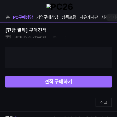
확
샵
마
장
다
이
영
나
페
홈
PC구매상담
기업구매상담
상품포럼
자유게시판
사진게시
역
와
이
펼
열
지
쳐
보
기
열
[현금 결제]
구매견적
기
기
S
조
컨빨
2026.05.25. 21:44:30
39
3
댓
N
회
글
S
수
수
공
유
하
기
견적 구매하기
신고