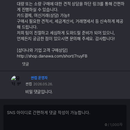
대량 또는 소량 구매에 대한 견적 상담을 하단 링크를 통해 간편하
게 진행하실 수 있습니다.
카드결제, 여신거래(상담) 가능!!
구매시 필요한 견적서, 세금계산서, 거래명세서 등 신속하게 제공
해 드립니다.
저희 팀이 친절하고 세심하게 도와드릴 준비가 되어 있으니,
언제든지 궁금한 점이 있으시면 문의해 주세요. 감사합니다!
[샵다나와 기업 고객 구매상담]
http://shop.danawa.com/short/7ruyFB
댓글
싼컴 운영자
싼컴
2026.05.26.
비밀 댓글입니다.
댓
댓
글
글
쓰
입
기
현
전
0
/
1,000자
력