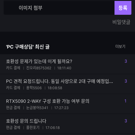
재
체
입
입
이미지 첨부
등록
력
력
한
가
비밀댓글
글
능
자
한
수
글
자
'PC 구매상담' 최신 글
더보기
수
호환성 문제가 있는데 이게 될까요?
3
댓글
카드 결제
진오리8575362
18:11:40
PC 견적 요청드립니다. 동일 사양으로 2대 구매 예정입니다.
3
댓글
카드 결제
홍학5506
18:08:58
RTX5090 2-WAY 구성 호환 가능 여부 문의
1
댓글
현금 결제
눈금붕어5341
17:27:23
호환성 문의 드립니다
3
댓글
현금 결제
풀한포기
17:06:18