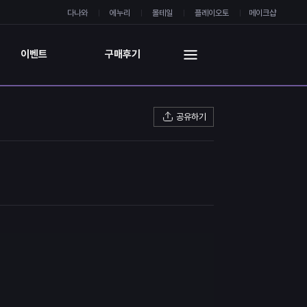
다나와
에누리
몰테일
플레이오토
메이크샵
이벤트
구매후기
공유하기