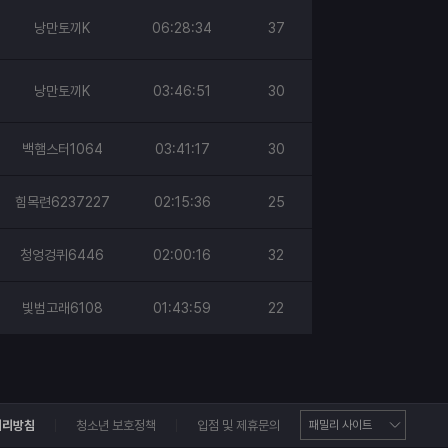
낭만토끼K
06:28:34
37
낭만토끼K
03:46:51
30
백햄스터1064
03:41:17
30
힘목련6237227
02:15:36
25
청엉겅퀴6446
02:00:16
32
빛범고래6108
01:43:59
22
처리방침
청소년 보호정책
입점 및 제휴문의