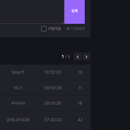
등록
비밀댓글
0
/ 1,000자
1
/
5
Smurff
10:32:20
10
이니1
09:59:28
11
우우이아
09:41:26
18
금개나리1428
07:43:03
42