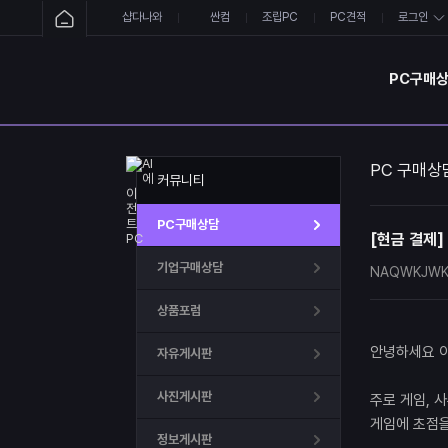
샵다나와
싼컴
조립PC
PC견적
로그인
PC구매
PC 구매상
커뮤니티
PC구매상담
[현금 결제]
기업구매상담
NAQWKJWKI
상품포럼
안녕하세요 이
자유게시판
사진게시판
주로 게임, 
게임에 초점
정보게시판