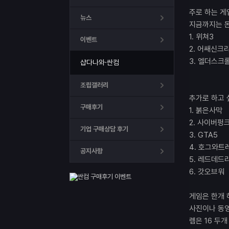
주로 하는 게
뉴스
지금까지는 돈
1. 위쳐3
이벤트
2. 어쌔신크
3. 엘더스크
샵다나와·싼컴
조립갤러리
추가로 하고 
구매후기
1. 붉은사막
2. 사이버펑크
기업 구매상담 후기
3. GTA5
4. 호그와트
공지사항
5. 레드데드
6. 갓오브워
게임은 한개 
사진이나 동영
렘은 16 두