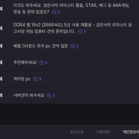
이것도 봐주세요. 검은사막 리마스터 풀옵, GTA6, 배그 등 AAA게임,
제
방송 등 문제 없겠죠?
3
DDR4 램 16x2 (2666속도) 5년 사용 재활용 - 검은사막 리마스터 등
제
고사양 게임 컴퓨터 견적 문의입니다.
3
제
배틀그라운드 위주 pc 견적 질문
3
제
추천해주세요!
3
제
게이밍 pc
3
제
서버견적 봐주세요
3
회사소개
이용약관
개인정보