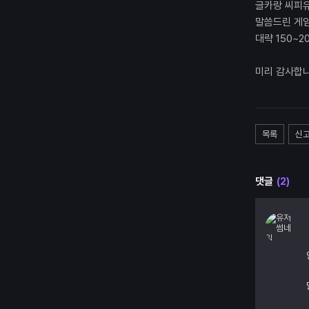
글카랑 씨피
말씀드린 게임
대략 150~
미리 감사합니
목록
신
댓글
(2)