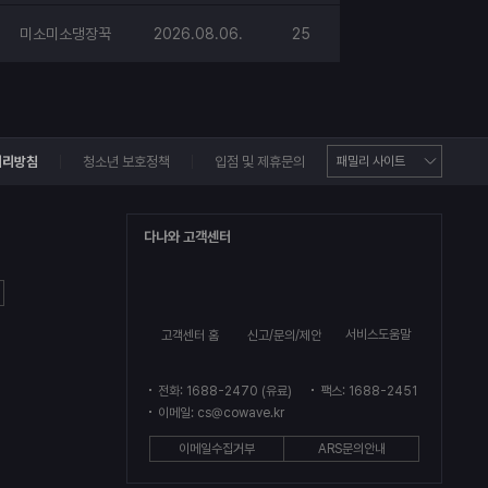
미소미소댕장꾹
2026.08.06.
25
처리방침
청소년 보호정책
입점 및 제휴문의
다나와 고객센터
서비스도움말
고객센터 홈
신고/문의/제안
전화: 1688-2470 (유료)
팩스: 1688-2451
이메일: cs@cowave.kr
이메일수집거부
ARS문의안내