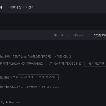
제
게이밍용 PC 견적
회사소개
이용약관
개인정보
꽃로 298, 17층(가산동, 대륭포스트타워6차)
대표: 김정남
판매업 제2024-서울금천-0848호
부가통신사업: 제003081호
사업자정보확인
의한 콘텐츠 보호
자세히보기
콘텐츠이용안내
래를 위해 이니시스의 구매안전(에스크로)에 가입하여
.
l Rights Reserved.