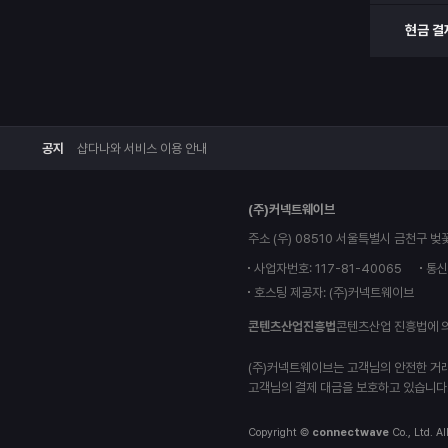
현금 결
공지
샵다나와 서비스 이용 안내
(주)커넥트웨이브
주소 (우) 08510 서울특별시 금천구 벚
사업자번호: 117-81-40065
통신
호스팅 제공자: (주)커넥트웨이브
콘텐츠산업진흥법
콘텐츠산업 진흥법에 
(주)커넥트웨이브는 고객님의 안전한 거
고객님의 결제 대금을 보호하고 있습니다
Copyright ©
connectwave
Co., Ltd. Al