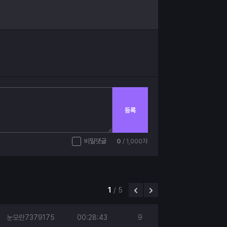
등록
비밀댓글
0
/ 1,000자
1
/
5
눈모란7379175
00:28:43
9