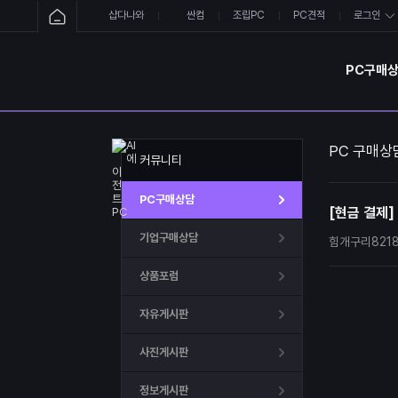
샵다나와
싼컴
조립PC
PC견적
로그인
PC구매
PC 구매상
커뮤니티
PC구매상담
[현금 결제]
기업구매상담
힘개구리821
상품포럼
자유게시판
사진게시판
정보게시판