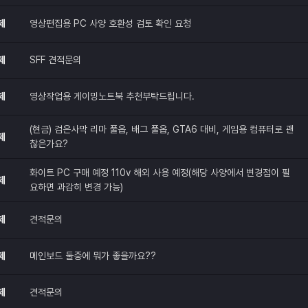
제
영상편집용 PC 사양 호환성 검토 확인 요청
제
SFF 견적문의
제
영상작업용 게이밍노트북 추천부탁드립니다.
(현금) 검은사막 리마 풀옵, 배그 풀옵, GTA6 대비, 게임용 컴퓨터로 괜
제
찮은가요?
화이트 PC 구매 예정 110v 해외 사용 예정(해당 사양에서 변경점이 필
제
요하면 과감히 변경 가능)
제
견적문의
제
메인보드 둘중에 뭐가 좋을까요??
제
견적문의