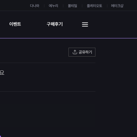
다나와
에누리
몰테일
플레이오토
메이크샵
이벤트
구매후기
공유하기
세요