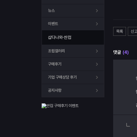
뉴스
이벤트
목록
신
샵다나와·싼컴
조립갤러리
댓글
(4)
구매후기
기업 구매상담 후기
공지사항