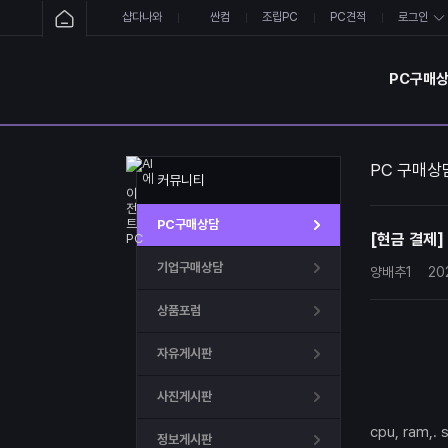
샵다나와
싼컴
조립PC
PC견적
로그인
PC구매
PC 구매상
커뮤니티
PC구매상담
[현금 결제]
기업구매상담
양배추1
20
상품포럼
자유게시판
사진게시판
cpu, ram
정보게시판