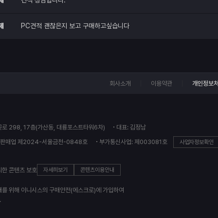
제
견적 상담합니다.
제
PC견적 괜찮은지 보고 구매하고싶습니다
회사소개
이용약관
개인정보
꽃로 298, 17층(가산동, 대륭포스트타워6차)
대표: 김정남
판매업 제2024-서울금천-0848호
부가통신사업: 제003081호
사업자정보확인
의한 콘텐츠 보호
자세히보기
콘텐츠이용안내
래를 위해 이니시스의 구매안전(에스크로)에 가입하여
.