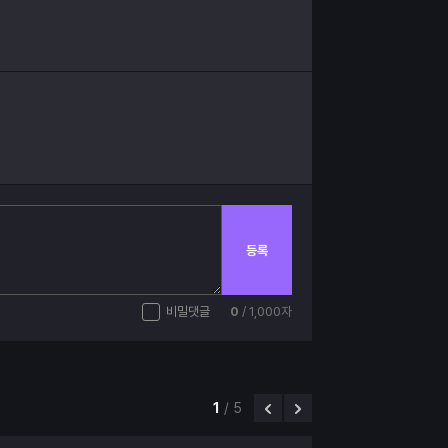
등록
비밀댓글
0
/ 1,000자
1
/
5