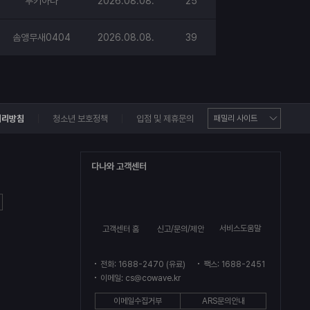
루키아나
2026.08.08.
25
솜앵무새0404
2026.08.08.
39
처리방침
청소년 보호정책
입점 및 제휴문의
다나와 고객센터
서비스도움말
고객센터 홈
신고/문의/제안
전화: 1688-2470 (유료)
팩스: 1688-2451
이메일: cs@cowave.kr
이메일수집거부
ARS문의안내