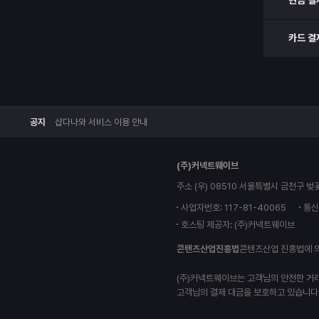
현금 결
카드 결
공지
샵다나와 서비스 이용 안내
(주)커넥트웨이브
주소 (우) 08510 서울특별시 금천구 벚
사업자번호: 117-81-40065
통신
호스팅 제공자: (주)커넥트웨이브
콘텐츠산업진흥법
콘텐츠산업 진흥법에 
(주)커넥트웨이브는 고객님의 안전한 거
고객님의 결제 대금을 보호하고 있습니다