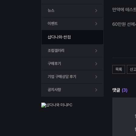
만약에 테스트
뉴스
이벤트
60만원 선에
샵다나와·싼컴
조립갤러리
구매후기
목록
신
기업 구매상담 후기
공지사항
댓글
(3)