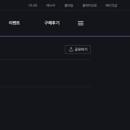
다나와
에누리
몰테일
플레이오토
메이크샵
이벤트
구매후기
공유하기