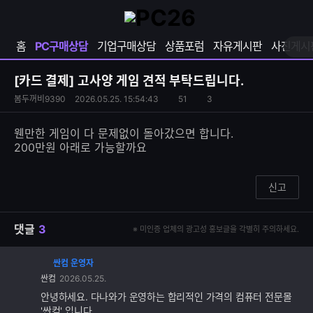
확
샵
마
장
다
이
영
나
페
홈
PC구매상담
기업구매상담
상품포럼
자유게시판
사진게시
역
와
이
펼
열
지
쳐
보
기
열
[카드 결제]
고사양 게임 견적 부탁드립니다.
기
기
S
조
봄두꺼비9390
2026.05.25. 15:54:43
51
3
댓
N
회
글
S
수
수
웬만한 게임이 다 문제없이 돌아갔으면 합니다.
공
200만원 아래로 가능할까요
유
하
기
신고
댓글
3
※ 미인증 업체의 광고성 홍보글을 각별히 주의하세요.
싼컴 운영자
댓
싼컴
2026.05.25.
글
추
안녕하세요. 다나와가 운영하는 합리적인 가격의 컴퓨터 전문몰
가
'싼컴' 입니다.