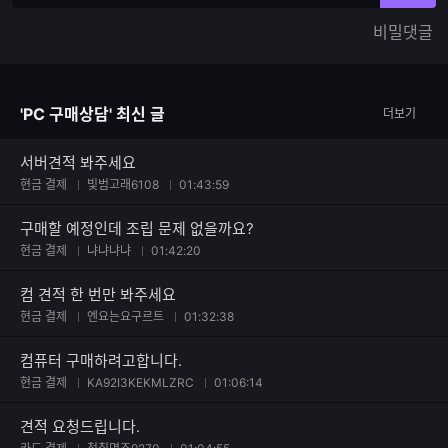
한
가
비밀댓글
글
능
자
한
수
글
자
'PC 구매상담' 최신 글
더보기
수
서버견적 봐주세요
현금 결제
빛범고래6108
01:43:59
구매할 예정인데 조립 문제 없을까요?
현금 결제
냐냐냐냐
01:42:20
컴 견적 한 번만 봐주세요
현금 결제
엔요는요구르트
01:32:38
컴퓨터 구매하려고합니다.
현금 결제
KA92I3KEKMLZRC
01:06:14
견적 요청드립니다.