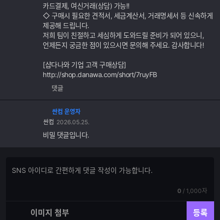
카드결제, 여신거래(상담) 가능!!
◇ 구매시 필요한 견적서, 세금계산서, 거래명세서 등 신속하게
제공해 드립니다.
저희 팀이 친절하고 세심하게 도와드릴 준비가 되어 있으니,
언제든지 궁금한 점이 있으시면 문의해 주세요. 감사합니다!
[샵다나와 기업 고객 구매상담]
http://shop.danawa.com/short/7ruyFB
댓글
싼컴 운영자
싼컴
2026.05.25.
비밀 댓글입니다.
댓
댓
글
글
쓰
입
기
현
전
0
/
1,000자
력
재
체
입
입
이미지 첨부
등록
력
력