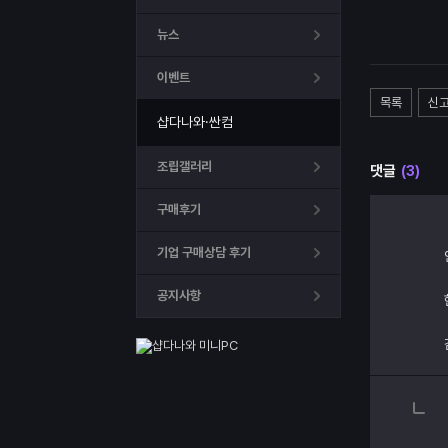
뉴스
이벤트
목록
신
샵다나와·싼컴
조립갤러리
댓글
(3)
구매후기
기업 구매상담 후기
공지사항