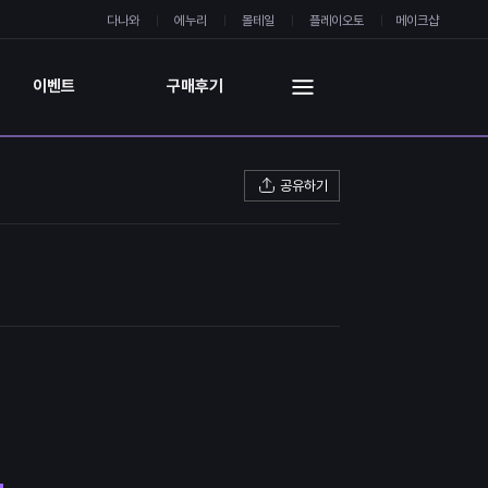
다나와
에누리
몰테일
플레이오토
메이크샵
이벤트
구매후기
공유하기