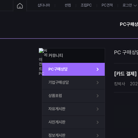
샵다나와
싼컴
조립PC
PC견적
로그인
PC구매
PC 구매상
커뮤니티
PC구매상담
[카드 결제]
기업구매상담
킹박사
202
상품포럼
자유게시판
사진게시판
정보게시판