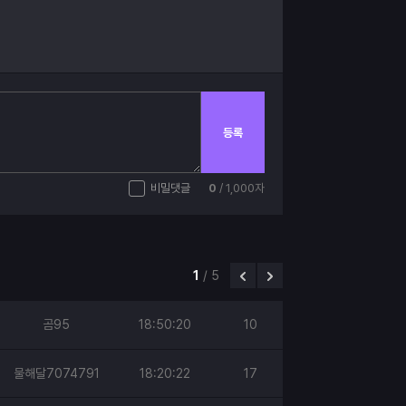
등록
비밀댓글
0
/ 1,000자
1
/
5
곰95
18:50:20
10
물해달7074791
18:20:22
17