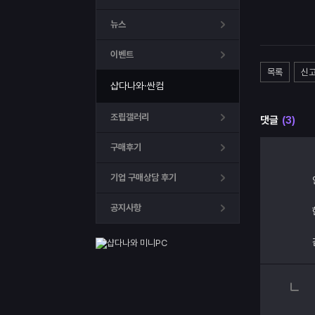
뉴스
이벤트
목록
신
샵다나와·싼컴
조립갤러리
댓글
(3)
구매후기
기업 구매상담 후기
공지사항