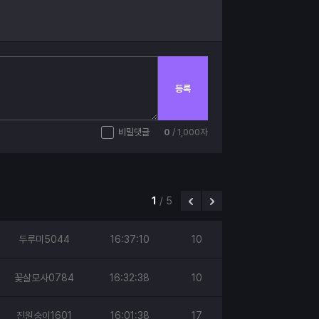
등록
비밀댓글
0
/ 1,000자
1
/
5
두루미5044
16:37:10
10
꽃살모사0784
16:32:38
10
진원숭이1601
16:01:38
17