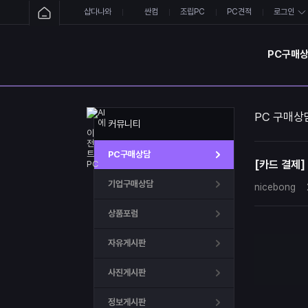
샵다나와
싼컴
조립PC
PC견적
로그인
PC구매
PC 구매상
커뮤니티
PC구매상담
[카드 결제]
기업구매상담
nicebong
상품포럼
자유게시판
사진게시판
정보게시판