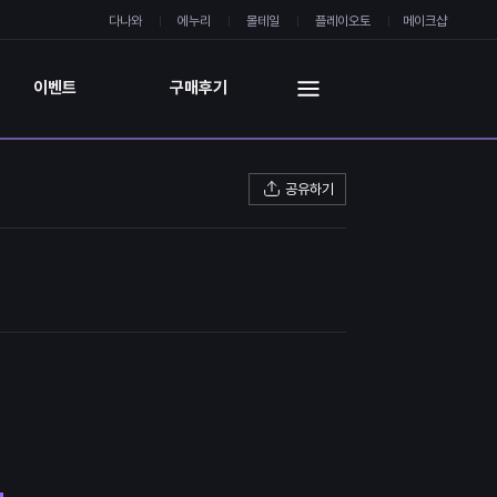
다나와
에누리
몰테일
플레이오토
메이크샵
이벤트
구매후기
공유하기