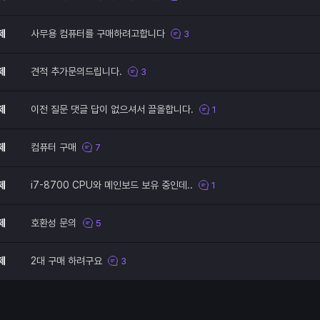
제
사무용 컴퓨터를 구매하려고합니다
3
제
견적 추가문의드립니다.
3
제
이전 질문 댓글 답이 없으셔서 끌올합니다.
1
제
컴퓨터 구매
7
제
i7-8700 CPU와 메인보드 보유 중인데..
1
제
호환성 문의
5
제
2대 구매 하려구요
3