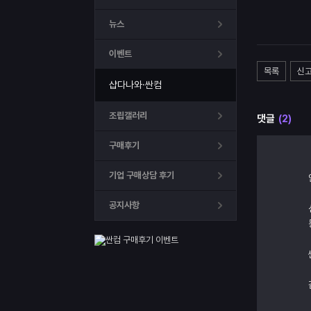
뉴스
이벤트
목록
신
샵다나와·싼컴
조립갤러리
댓글
(2)
구매후기
기업 구매상담 후기
공지사항