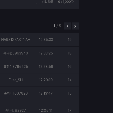
비밀댓글
0
/ 1,000자
1
/
5
NA9Z1X7AXT1IAH
12:35:33
19
흑목련5963940
12:33:25
18
흑장미3795425
12:28:59
16
Eliza_SH
12:20:19
14
숲치타1007820
12:13:47
15
꿈버팔로2927
12:05:11
17