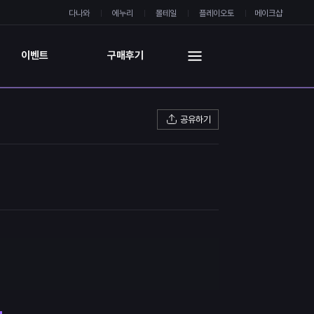
다나와
에누리
몰테일
플레이오토
메이크샵
이벤트
구매후기
공유하기