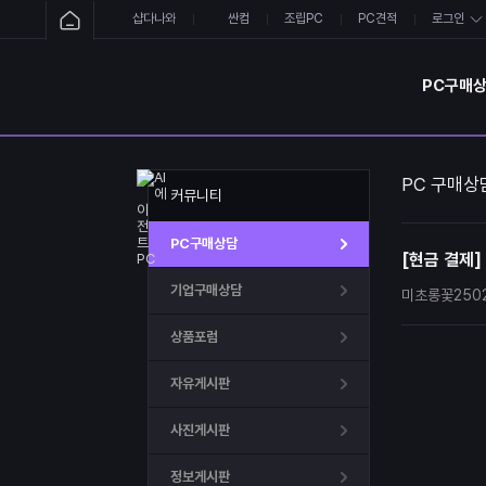
샵다나와
싼컴
조립PC
PC견적
로그인
PC구매
PC 구매상
커뮤니티
PC구매상담
[현금 결제]
기업구매상담
미초롱꽃250
상품포럼
자유게시판
사진게시판
정보게시판