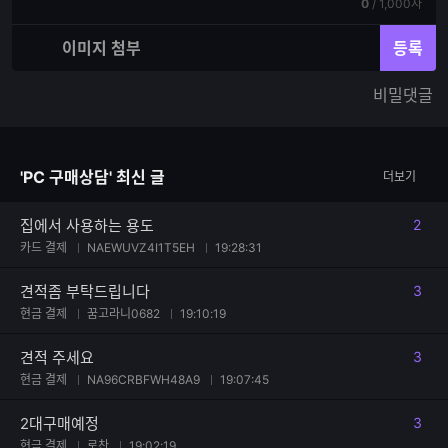
기
현
전
0
/
1,000자
력
재
체
입
입
이미지 첨부
등록
력
력
한
가
비밀댓글
글
능
자
한
수
글
자
'PC 구매상담' 최신 글
더보기
수
집에서 사용하는 용도
2
댓글
카드 결제
NAEWUVZ4I1T5EH
19:28:31
견적좀 부탁드립니다
3
댓글
현금 결제
꿈고라니0682
19:10:19
견적 주세요
3
댓글
현금 결제
NA96CRBFWH48A9
19:07:45
2대구매예정
3
댓글
현금 결제
로찬
19:02:19