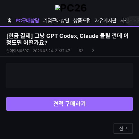
확
샵
마
장
다
이
영
나
페
홈
PC구매상담
기업구매상담
상품포럼
자유게시판
사진게시
역
와
이
펼
열
지
쳐
보
기
열
[현금 결제]
그냥 GPT Codex, Claude 돌릴 껀데 이
기
기
정도면 어떤가요?
S
조
순데이지0697
2026.05.24. 21:37:47
52
2
댓
N
회
글
S
수
수
공
유
하
기
견적 구매하기
신고