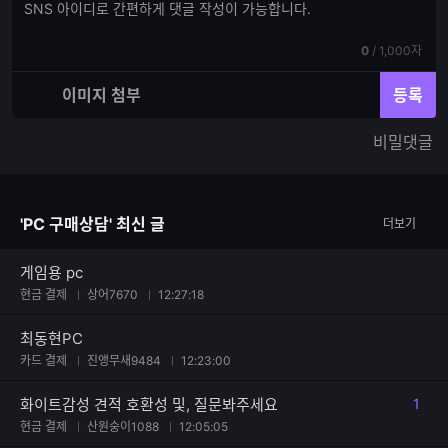
댓
글
글
쓰
입
기
현
전
0
/
1,000자
력
재
체
입
입
이미지 첨부
등록
력
력
한
가
비밀댓글
글
능
자
한
수
글
자
'PC 구매상담' 최신 글
더보기
수
게임용 pc
현금 결제
상어7670
12:27:18
최동현PC
카드 결제
진앵무새9484
12:23:00
화이트감성 견적 호환성 및, 질문봐주세요
1
댓글
현금 결제
산원숭이1088
12:05:05