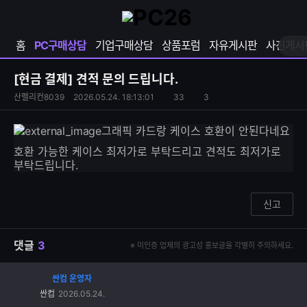
확
샵
마
장
다
이
영
나
페
홈
PC구매상담
기업구매상담
상품포럼
자유게시판
사진게시
역
와
이
펼
열
지
쳐
보
기
열
[현금 결제]
견적 문의 드립니다.
기
기
S
조
산펠리컨8039
2026.05.24. 18:13:01
33
3
댓
N
회
글
S
수
수
그래픽 카드랑 케이스 호환이 안된다네요
공
유
호환 가능한 케이스 최저가로 부탁드리고 견적도 최저가로
하
부탁드립니다.
기
신고
댓글
3
※ 미인증 업체의 광고성 홍보글을 각별히 주의하세요.
싼컴 운영자
댓
싼컴
2026.05.24.
글