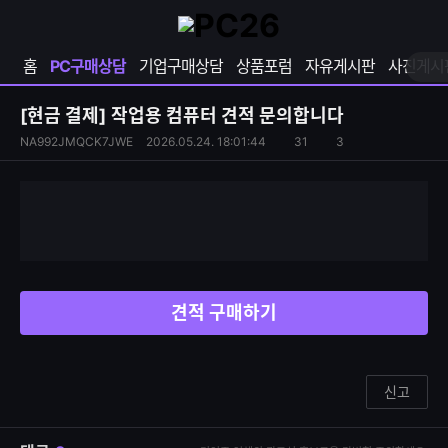
확
샵
마
장
다
이
영
나
페
홈
PC구매상담
기업구매상담
상품포럼
자유게시판
사진게시
역
와
이
펼
열
지
쳐
보
기
열
[현금 결제]
작업용 컴퓨터 견적 문의합니다
기
기
S
조
NA992JMQCK7JWE
2026.05.24. 18:01:44
31
3
댓
N
회
글
S
수
수
공
유
하
기
견적 구매하기
신고