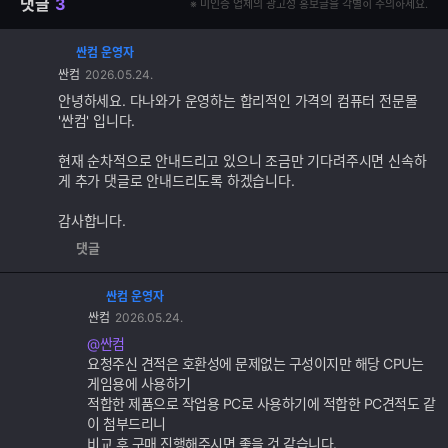
댓글
3
※ 미인증 업체의 광고성 홍보글을 각별히 주의하세요.
싼컴 운영자
댓
싼컴
2026.05.24.
글
추
안녕하세요. 다나와가 운영하는 합리적인 가격의 컴퓨터 전문몰
가
'싼컴' 입니다.
기
능
현재 순차적으로 안내드리고 있으니 조금만 기다려주시면 신속하
게 추가 댓글로 안내드리도록 하겠습니다.
감사합니다.
댓글
싼컴 운영자
댓
싼컴
2026.05.24.
글
추
@싼컴
가
요청주신 견적은 호환성에 문제없는 구성이지만 해당 CPU는
기
게임용에 사용하기
능
적합한 제품으로 작업용 PC로 사용하기에 적합한 PC견적도 같
이 첨부드리니
비교 후 구매 진행해주시면 좋을 것 같습니다.