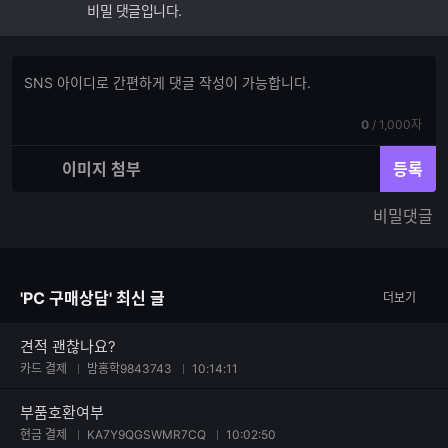
비밀 댓글입니다.
댓
댓
글
글
쓰
입
기
현
전
0
/
1,000자
력
재
체
입
입
이미지 첨부
등록
력
력
한
가
비밀댓글
글
능
자
한
수
글
자
'PC 구매상담' 최신 글
더보기
수
견적 괜찮나요?
카드 결제
밤홍학9843743
10:14:11
부품호환여부
현금 결제
KA7Y9QGSWMR7CQ
10:02:50