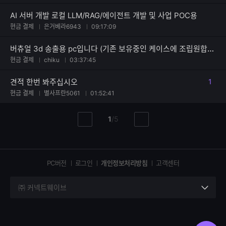
AI 서버 개발 로컬 LLM/RAG/에이전트 개발 및 사업 POC용
현금 결제
은거베라6943
09:17:09
버츄얼 3d 송출용 pc입니다 (기존 보유중인 케이스에 조립원합니다)
현금 결제
chiku
03:37:45
견적 한번 봐주십시오
1
댓글
현금 결제
별사프란5061
01:52:41
현
총
1
/
5
이
다
재
페
전
음
페
페
페
이
이
이
이
지
지
지
PC버전
로그인
개인정보처리방침
고객센터
지
㈜ 커넥트웨이브
세
부
정
보