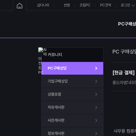
샵다나와
싼컴
조립PC
PC견적
로그인
PC구매
PC 구매상
커뮤니티
PC구매상담
[현금 결제]
기업구매상담
풀도마뱀149
상품포럼
자유게시판
사진게시판
사무용 컴퓨터
정보게시판