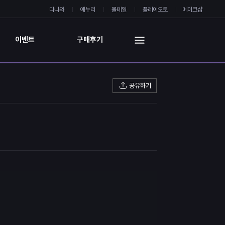
다나와
에누리
몰테일
플레이오토
메이크샵
이벤트
구매후기
공유하기