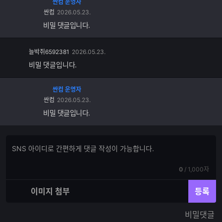
싼컴 운영자
싼컴
2026.05.23.
비밀 댓글입니다.
늘박쥐6592381
2026.05.23.
비밀 댓글입니다.
싼컴 운영자
싼컴
2026.05.23.
비밀 댓글입니다.
댓
댓
글
글
쓰
입
기
현
전
0
/
1,000자
력
재
체
입
입
이미지 첨부
등록
력
력
한
가
비밀댓글
글
능