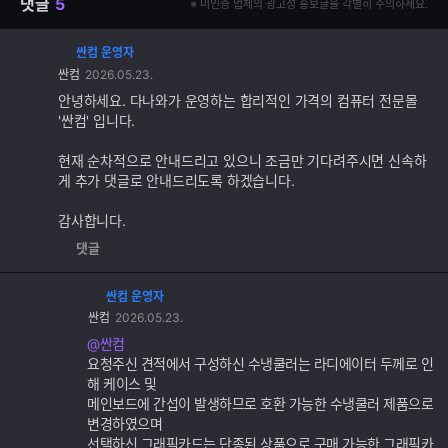
댓글
5
※ 미인증 업체의 광고성 홍보글을 각별히 주의하세요.
싼컴 운영자
댓
싼컴
2026.05.23.
글
추
안녕하세요. 다나와가 운영하는 합리적인 가격의 컴퓨터 전문몰
가
'싼컴' 입니다.
기
능
현재 순차적으로 안내드리고 있으니 조금만 기다려주시면 신속하
게 추가 댓글로 안내드리도록 하겠습니다.
감사합니다.
댓글
싼컴 운영자
댓
싼컴
2026.05.23.
글
추
@싼컴
가
요청주신 견적에서 구성하신 수냉쿨러는 라디에이터 두께로 인
기
해 케이스 및
능
메인보드에 간섭이 발생하므로 호환 가능한 수냉쿨러 제품으로
변경하였으며
선택하신 그래픽카드는 단종된 상품으로 구매 가능한 그래픽카