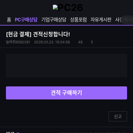
확
샵
마
장
다
이
영
나
페
홈
PC구매상담
기업구매상담
상품포럼
자유게시판
사진게시
역
와
이
펼
열
지
쳐
보
기
열
[현금 결제]
견적신청합니다!
기
기
S
조
늘박쥐6592381
2026.05.23. 19:34:58
48
5
댓
N
회
글
S
수
수
공
유
하
기
견적 구매하기
신고