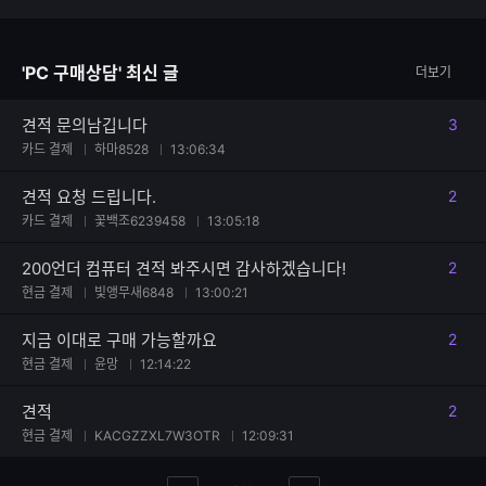
자
한
수
글
자
'PC 구매상담' 최신 글
더보기
수
견적 문의남깁니다
3
댓글
카드 결제
하마8528
13:06:34
견적 요청 드립니다.
2
댓글
카드 결제
꽃백조6239458
13:05:18
200언더 컴퓨터 견적 봐주시면 감사하겠습니다!
2
댓글
현금 결제
빛앵무새6848
13:00:21
지금 이대로 구매 가능할까요
2
댓글
현금 결제
윤망
12:14:22
견적
2
댓글
현금 결제
KACGZZXL7W3OTR
12:09:31