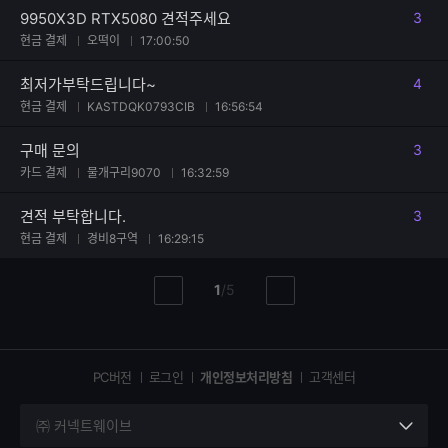
9950X3D RTX5080 견적주세요
3
댓글
현금 결제
오떡이
17:00:50
최저가부탁드립니다~
4
댓글
현금 결제
KASTDQK0793CIB
16:56:54
구매 문의
3
댓글
카드 결제
물개구리9070
16:32:59
견적 부탁합니다.
3
댓글
현금 결제
경비8구역
16:29:15
현
총
1
/
5
이
다
재
페
전
음
페
페
페
이
이
이
이
지
지
지
PC버전
로그인
개인정보처리방침
고객센터
지
㈜ 커넥트웨이브
세