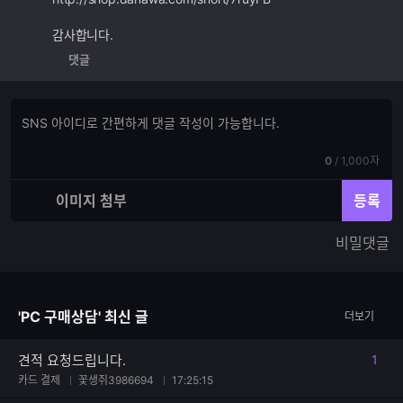
감사합니다.
댓글
댓
댓
글
글
쓰
입
기
현
전
0
/
1,000자
력
재
체
입
입
이미지 첨부
등록
력
력
한
가
비밀댓글
글
능
자
한
수
글
자
'PC 구매상담' 최신 글
더보기
수
견적 요청드립니다.
1
댓글
카드 결제
꽃생쥐3986694
17:25:15