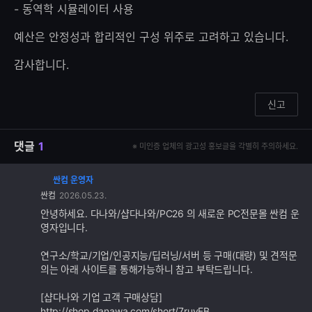
- 동역학 시뮬레이터 사용
예산은 안정성과 합리적인 구성 위주로 고려하고 있습니다.
감사합니다.
신고
댓글
1
※ 미인증 업체의 광고성 홍보글을 각별히 주의하세요.
싼컴 운영자
댓
싼컴
2026.05.23.
글
추
안녕하세요. 다나와/샵다나와/PC26 의 새로운 PC전문몰 싼컴 운
가
영자입니다.
기
능
연구소/학교/기업/인공지능/딥러닝/서버 등 구매(대량) 및 견적문
의는 아래 사이트를 통해가능하니 참고 부탁드립니다.
[샵다나와 기업 고객 구매상담]
http://shop.danawa.com/short/7ruyFB