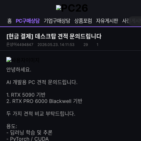
확
샵
마
장
다
이
영
나
페
홈
PC구매상담
기업구매상담
상품포럼
자유게시판
사진게시
역
와
이
펼
열
지
쳐
보
기
열
[현금 결제]
데스크탑 견적 문의드립니다
기
기
S
조
온상어4494847
2026.05.23. 14:11:53
29
1
댓
N
회
글
S
수
수
공
유
안녕하세요.
하
기
AI 개발용 PC 견적 문의드립니다.
1. RTX 5090 기반
2. RTX PRO 6000 Blackwell 기반
두 가지 견적 비교 부탁드립니다.
용도:
- 딥러닝 학습 및 추론
- PyTorch / CUDA