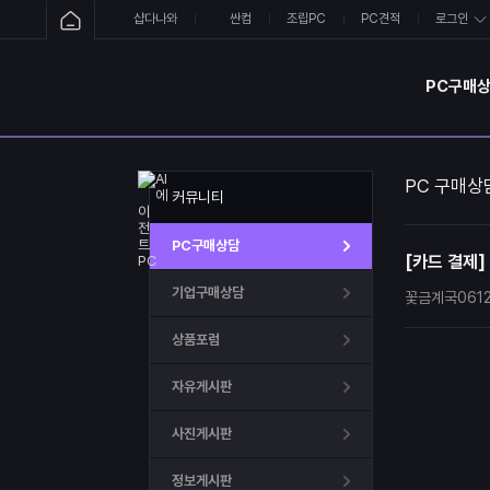
샵다나와
싼컴
조립PC
PC견적
로그인
PC구매
PC 구매상
커뮤니티
PC구매상담
[카드 결제]
기업구매상담
꽃금계국061
상품포럼
자유게시판
사진게시판
정보게시판