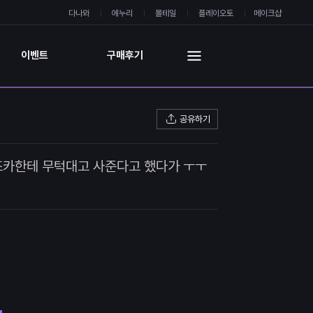
다나와
에누리
몰테일
플레이오토
메이크샵
이벤트
구매후기
공유하기
조카한테 무턱대고 사준다고 했다가 ㅜㅜ