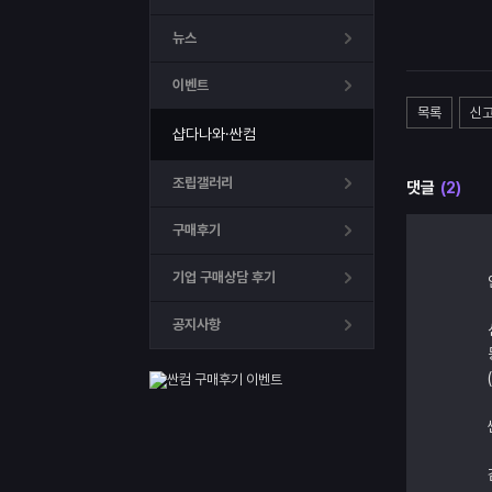
뉴스
이벤트
목록
신
샵다나와·싼컴
조립갤러리
댓글
(2)
구매후기
기업 구매상담 후기
공지사항