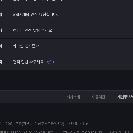
제
SSD 제외 견적 요청합니다.
제
컴퓨터 견적 맞춰 주세요
제
라이젠 견적좀요
제
견적 한번 봐주세요.
1
회사소개
이용약관
개인정보
꽃로 298, 17층(가산동, 대륭포스트타워6차)
대표: 김정남
판매업 제2024-서울금천-0848호
부가통신사업: 제003081호
사업자정보확인