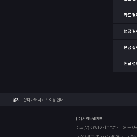
카드 결
현금 결
현금 결
현금 결
공지
샵다나와 서비스 이용 안내
(주)커넥트웨이브
주소 (우) 08510 서울특별시 금천구 벚
사업자번호: 117-81-40065
통신