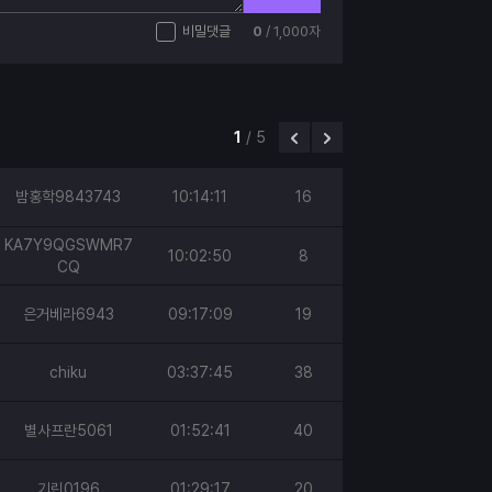
비밀댓글
0
/ 1,000자
1
/
5
밤홍학9843743
10:14:11
16
KA7Y9QGSWMR7
10:02:50
8
CQ
은거베라6943
09:17:09
19
chiku
03:37:45
38
별사프란5061
01:52:41
40
기린0196
01:29:17
20