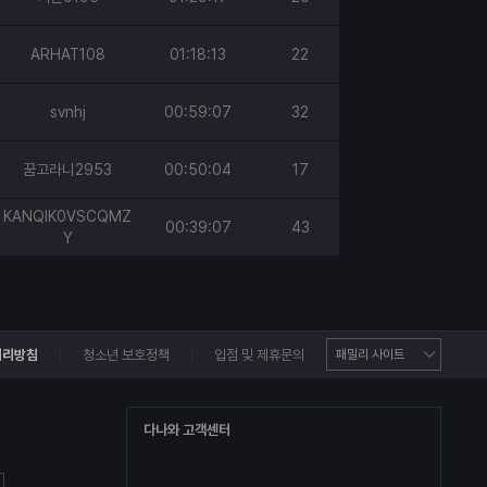
ARHAT108
01:18:13
22
svnhj
00:59:07
32
꿈고라니2953
00:50:04
17
KANQIK0VSCQMZ
00:39:07
43
Y
처리방침
청소년 보호정책
입점 및 제휴문의
다나와 고객센터