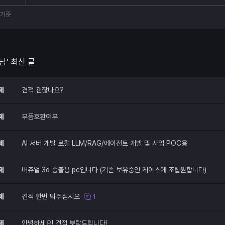
부기준
담’ 최신 글
제
견적 괜찮나요?
제
부품호환여부
제
AI 서버 개발 로컬 LLM/RAG/에이전트 개발 및 사업 POC용
제
버츄얼 3d 송출용 pc입니다 (기존 보유중인 케이스에 조립원합니다)
제
견적 한번 봐주십시오
1
제
안녕하세요! 견적 부탁드립니다!