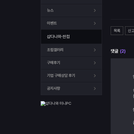
뉴스
이벤트
목록
신
샵다나와·싼컴
조립갤러리
댓글
(2)
구매후기
기업 구매상담 후기
공지사항