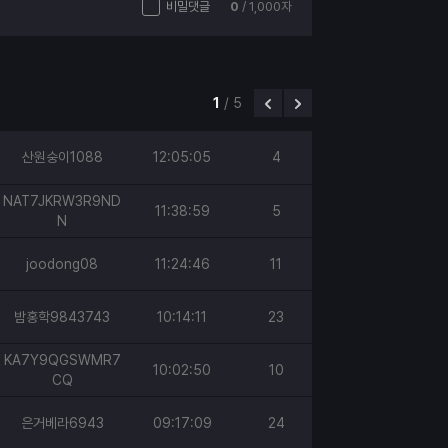
비밀댓글
0
/ 1,000자
1
/
5
산원숭이1088
12:05:05
4
NAT7JKRW3R9ND
11:38:59
5
N
joodong08
11:24:46
11
밤홍학9843743
10:14:11
23
KA7Y9QGSWMR7
10:02:50
10
CQ
은거베라6943
09:17:09
24