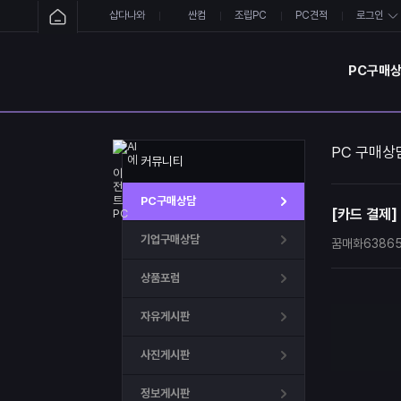
샵다나와
싼컴
조립PC
PC견적
로그인
PC구매
PC 구매상
커뮤니티
PC구매상담
[카드 결제]
기업구매상담
꿈매화6386
상품포럼
자유게시판
사진게시판
정보게시판