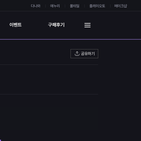
다나와
에누리
몰테일
플레이오토
메이크샵
이벤트
구매후기
공유하기