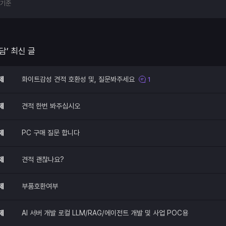
부기준
담’ 최신 글
제
화이트감성 견적 호환성 및, 질문봐주세요
1
제
견적 한번 봐주십시오
제
PC 구매 질문 합니다
제
견적 괜찮나요?
제
부품호환여부
제
AI 서버 개발 로컬 LLM/RAG/에이전트 개발 및 사업 POC용