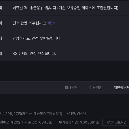
제
버츄얼 3d 송출용 pc입니다 (기존 보유중인 케이스에 조립원합니다)
제
견적 한번 봐주십시오
1
제
안녕하세요! 견적 부탁드립니다!
제
SSD 제외 견적 요청합니다.
회사소개
이용약관
개인정보
꽃로 298, 17층(가산동, 대륭포스트타워6차)
대표: 김정남
판매업 제2024-서울금천-0848호
부가통신사업: 제003081호
사업자정보확인