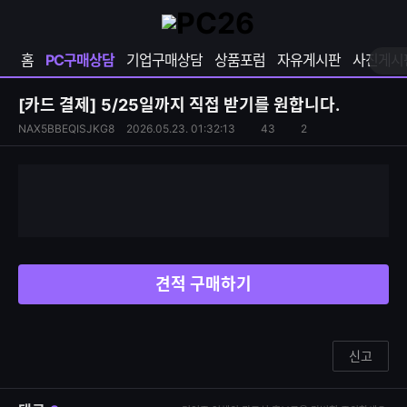
확
샵
마
장
다
이
영
나
페
홈
PC구매상담
기업구매상담
상품포럼
자유게시판
사진게시
역
와
이
펼
열
지
쳐
보
기
열
[카드 결제]
5/25일까지 직접 받기를 원합니다.
기
기
S
조
NAX5BBEQISJKG8
2026.05.23. 01:32:13
43
2
댓
N
회
글
S
수
수
공
유
하
기
견적 구매하기
신고