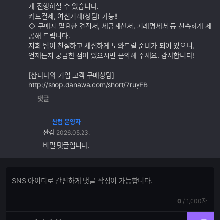
게 진행하실 수 있습니다.
카드결제, 여신거래(상담) 가능!!
◇ 구매시 필요한 견적서, 세금계산서, 거래명세서 등 신속하게 제
공해 드립니다.
저희 팀이 친절하고 세심하게 도와드릴 준비가 되어 있으니,
언제든지 궁금한 점이 있으시면 문의해 주세요. 감사합니다!
[샵다나와 기업 고객 구매상담]
http://shop.danawa.com/short/7ruyFB
댓글
싼컴 운영자
싼컴
2026.05.23.
비밀 댓글입니다.
댓
댓
글
글
쓰
입
기
현
전
0
/
1,000자
력
재
체