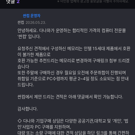
댓글
2
※ 미인증 업체의 광고성 홍보글을 각별히 주의하세요.
싼컴 운영자
댓
싼컴
2026.05.23.
글
추
안녕하세요. 다나와가 운영하는 합리적인 가격의 컴퓨터 전문몰
가
'싼컴' 입니다.
기
능
요청주신 견적에서 구성하신 메모리는 인텔 15세대 제품에서 호환
이 불가한 제품으로
호환 가능한 추천드리는 메모리로 변경하여 구매링크 첨부 드리겠
습니다
또한 주말에 구매하신 경우 월요일 오전에 주문취합이 진행되며
취합일 기준으로 PC수령까지 평균 2~4일 정도 소요되는 점 안내
드립니다.
싼컴에서 제안 드리는 견적은 아래 댓글에서 확인 가능합니다.
감사합니다.
◇ 다나와 기업구매 상담은 다양한 공공기관,대학교 및 '개인', '법
인'사업자 PC 구매를 지원하며,
대량 또는 소량 구매에 대한 견적 상담을 하단 링크를 통해 간편하