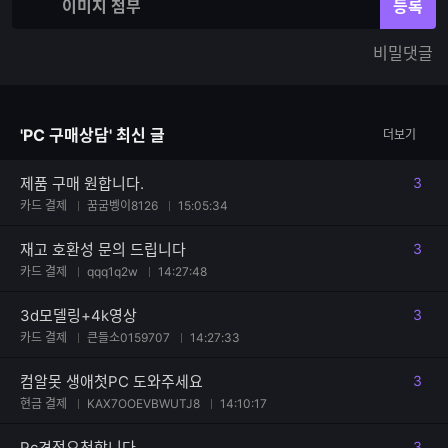
입
입
이미지 첨부
등록
력
력
한
가
비밀댓글
글
능
자
한
수
글
자
'PC 구매상담' 최신 글
더보기
수
제품 구매 원합니다.
3
댓글
카드 결제
꿈굼벵이8126
15:05:34
재고 호환성 문의 드립니다
3
댓글
카드 결제
qqq1q2w
14:27:48
3d모델링+4k영상
3
댓글
카드 결제
큰들소0159707
14:27:33
컴알못 생애첫PC 도와주세요
3
댓글
현금 결제
KAX7OOEVBWUTJ8
14:10:17
Pc견적요청합니다
3
댓글