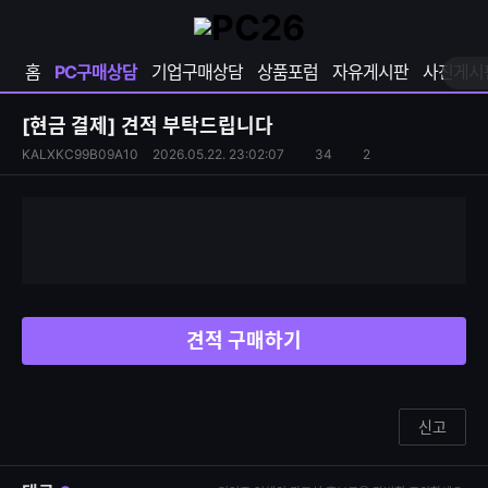
확
샵
마
장
다
이
영
나
페
홈
PC구매상담
기업구매상담
상품포럼
자유게시판
사진게시
역
와
이
펼
열
지
쳐
보
기
열
[현금 결제]
견적 부탁드립니다
기
기
S
조
KALXKC99B09A10
2026.05.22. 23:02:07
34
2
댓
N
회
글
S
수
수
공
유
하
기
견적 구매하기
신고