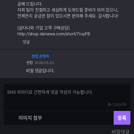
공해 드립니다.
저희 팀이 친절하고 세심하게 도와드릴 준비가 되어 있으니,
언제든지 궁금한 점이 있으시면 문의해 주세요. 감사합니다!
[샵다나와 기업 고객 구매상담]
http://shop.danawa.com/short/7ruyFB
댓글
싼컴 운영자
싼컴
2026.05.23.
비밀 댓글입니다.
댓
댓
글
글
쓰
입
기
현
전
0
/
1,000자
력
재
체
입
입
이미지 첨부
등록
력
력
한
가
비밀댓글