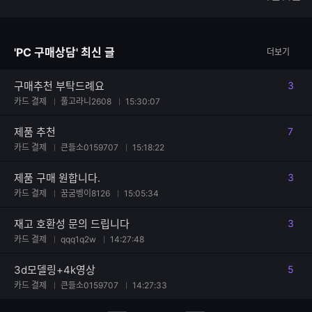
글
능
자
한
수
글
자
'PC 구매상담' 최신 글
더보기
수
구매추천 부탁드례요
3
댓글
카드 결제
풀고라니2608
15:30:07
제품 추천
7
댓글
카드 결제
큰들소0159707
15:18:22
제품 구매 원합니다.
3
댓글
카드 결제
꿈굼벵이8126
15:05:34
재고 호환성 문의 드립니다
3
댓글
카드 결제
qqq1q2w
14:27:48
3d모델링+4k영상
5
댓글
카드 결제
큰들소0159707
14:27:33