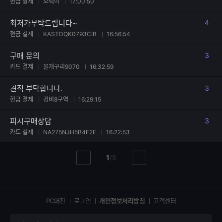
현금 결제
오떡이
17:00:50
최저가부탁드립니다~
4
댓글
현금 결제
KASTDQK0793CIB
16:56:54
구매 문의
3
댓글
카드 결제
물개구리9070
16:32:59
견적 부탁합니다.
3
댓글
현금 결제
경비8구역
16:29:15
피시구매상담
3
댓글
카드 결제
NA275NJH5B4F2E
16:22:53
현
총
1
/
5
이
다
재
페
전
음
페
페
페
이
이
이
이
지
지
지
PC버전
로그인
개인정보처리방침
고객센터
지