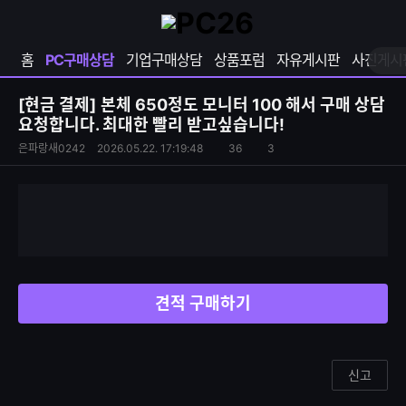
확
샵
마
장
다
이
영
나
페
홈
PC구매상담
기업구매상담
상품포럼
자유게시판
사진게시
역
와
이
펼
열
지
쳐
보
기
열
[현금 결제]
본체 650정도 모니터 100 해서 구매 상담
기
기
요청합니다. 최대한 빨리 받고싶습니다!
S
조
은파랑새0242
2026.05.22. 17:19:48
36
3
댓
N
회
글
S
수
수
공
유
하
기
견적 구매하기
신고