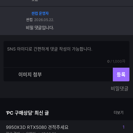
싼컴 운영자
싼컴
2026.05.22.
비밀 댓글입니다.
댓
댓
글
글
쓰
입
기
현
전
0
/
1,000자
력
재
체
입
입
이미지 첨부
등록
력
력
한
가
비밀댓글
글
능
자
한
수
글
자
'PC 구매상담' 최신 글
더보기
수
9950X3D RTX5080 견적주세요
1
댓글