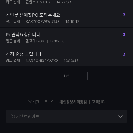
카드 결제
큰들소0159707
14:27:33
컴알못 생애첫PC 도와주세요
3
댓글
현금 결제
KAX7OOEVBWUTJ8
14:10:17
Pc견적요청합니다
3
댓글
현금 결제
돌고래1206
14:09:50
견적 요청 드립니다
3
댓글
카드 결제
NAR3GNI0RY23X2
13:13:45
현
총
1
/
5
이
다
재
페
전
음
페
페
페
이
이
이
이
지
지
지
PC버전
로그인
개인정보처리방침
고객센터
지
㈜ 커넥트웨이브
세
부
정