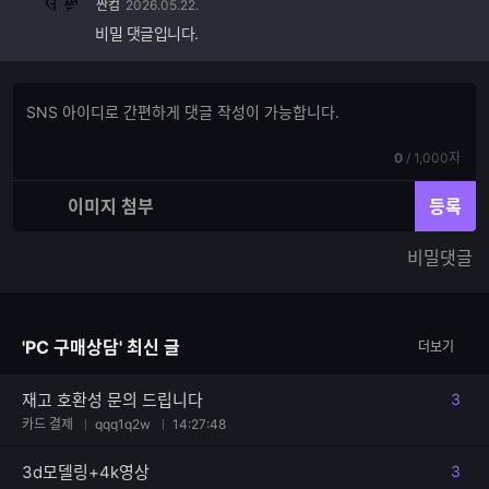
싼컴
2026.05.22.
비밀 댓글입니다.
댓
댓
글
글
쓰
입
기
현
전
0
/
1,000자
력
재
체
입
입
이미지 첨부
등록
력
력
한
가
비밀댓글
글
능
자
한
수
글
자
'PC 구매상담' 최신 글
더보기
수
재고 호환성 문의 드립니다
3
댓글
카드 결제
qqq1q2w
14:27:48
3d모델링+4k영상
3
댓글