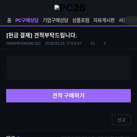
확
샵
마
장
다
이
영
나
페
홈
PC구매상담
기업구매상담
상품포럼
자유게시판
사진게시
역
와
이
펼
열
지
쳐
보
기
열
[현금 결제]
견적부탁드립니다.
기
기
S
조
NAMPEHON3BL1EC
2026.05.22. 17:03:47
32
3
댓
N
회
글
S
수
수
공
유
하
기
견적 구매하기
신고