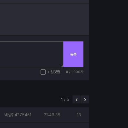
등록
비밀댓글
0
/ 1,000자
1
/
5
백생쥐4275451
21:46:38
13