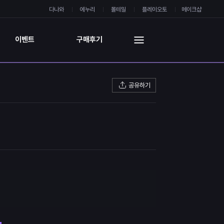
다나와
에누리
몰테일
플레이오토
메이크샵
이벤트
구매후기
공유하기