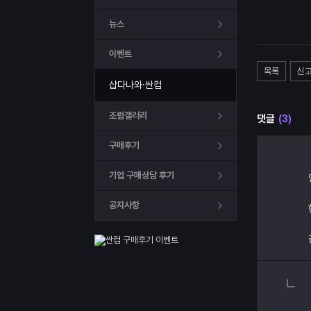
뉴스
이벤트
목록
신
샵다나와·싼컴
조립갤러리
댓글
(3)
구매후기
기업 구매상담 후기
공지사항