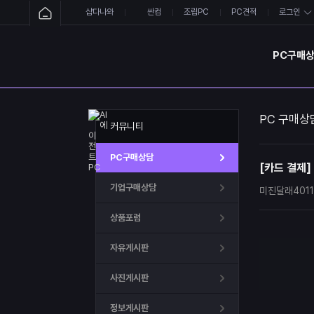
샵다나와
싼컴
조립PC
PC견적
로그인
PC구매
PC 구매상
커뮤니티
PC구매상담
[카드 결제]
기업구매상담
미진달래4011
상품포럼
자유게시판
사진게시판
정보게시판