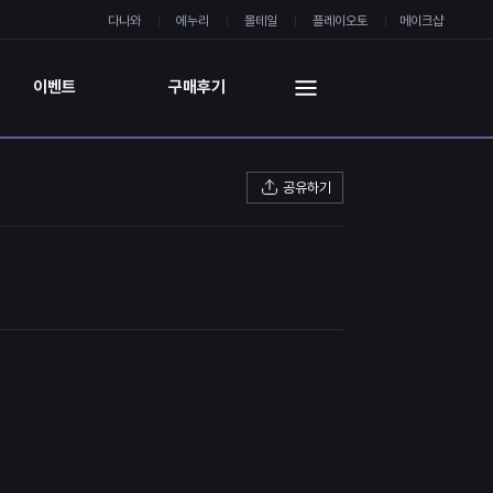
다나와
에누리
몰테일
플레이오토
메이크샵
이벤트
구매후기
공유하기