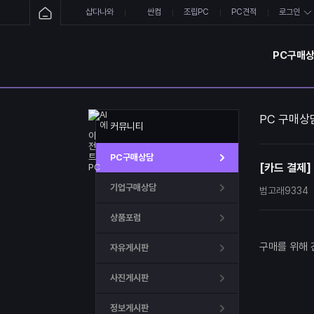
샵다나와
싼컴
조립PC
PC견적
로그인
PC구매
PC 구매상
커뮤니티
PC구매상담
[카드 결제]
기업구매상담
범고래9334
상품포럼
구매를 위해 
자유게시판
사진게시판
정보게시판