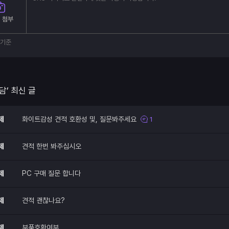
 첨부
부기준
담’ 최신 글
제
화이트감성 견적 호환성 및, 질문봐주세요
1
제
견적 한번 봐주십시오
제
PC 구매 질문 합니다
제
견적 괜찮나요?
제
부품호환여부