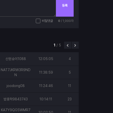
등록
비밀댓글
0
/ 1,000자
1
/
5
산원숭이1088
12:05:05
4
NAT7JKRW3R9ND
11:38:59
5
N
joodong08
11:24:46
11
밤홍학9843743
10:14:11
23
KA7Y9QGSWMR7
10:02:50
11