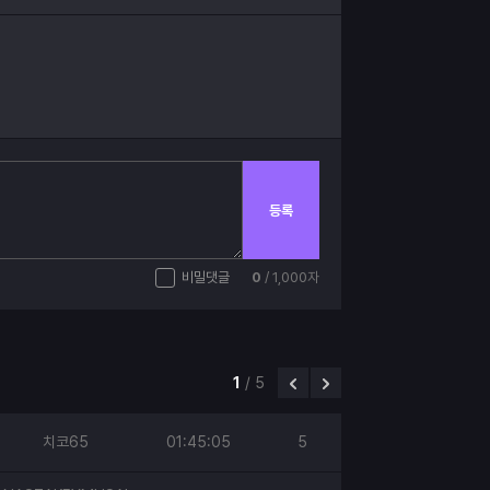
등록
비밀댓글
0
/ 1,000자
1
/
5
치코65
01:45:05
5