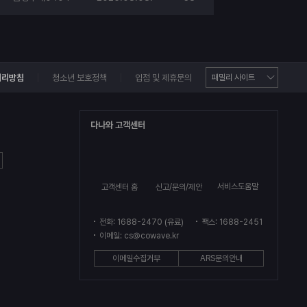
처리방침
청소년 보호정책
입점 및 제휴문의
다나와 고객센터
서비스도움말
고객센터 홈
신고/문의/제안
전화: 1688-2470 (유료)
팩스: 1688-2451
이메일: cs@cowave.kr
이메일수집거부
ARS문의안내