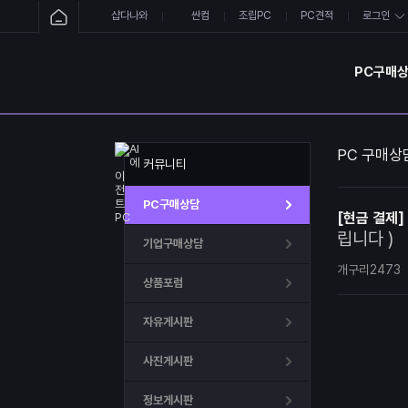
샵다나와
싼컴
조립PC
PC견적
로그인
PC구매
PC 구매상
커뮤니티
PC구매상담
[현금 결제]
립니다 )
기업구매상담
개구리2473
상품포럼
자유게시판
사진게시판
정보게시판