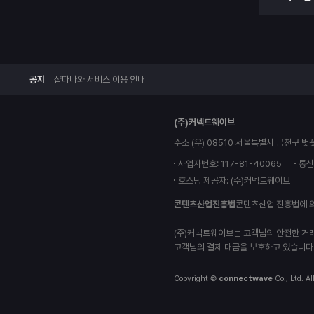
공지
샵다나와 서비스 이용 안내
(주)커넥트웨이브
주소 (우) 08510 서울특별시 금천구 벚
사업자번호: 117-81-40065
통신
호스팅 제공자: (주)커넥트웨이브
콘텐츠산업진흥법
콘텐츠산업 진흥법에 
(주)커넥트웨이브는 고객님의 안전한 거
고객님의 결제 대금을 보호하고 있습니다
Copyright ©
connectwave
Co., Ltd. Al