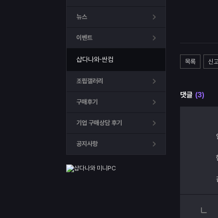
뉴스
이벤트
샵다나와·싼컴
목록
신
조립갤러리
댓글
(3)
구매후기
기업 구매상담 후기
공지사항