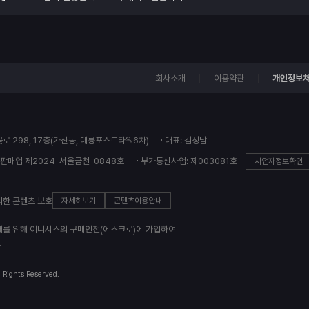
회사소개
이용약관
개인정보
꽃로 298, 17층(가산동, 대륭포스트타워6차)
대표: 김정남
판매업 제2024-서울금천-0848호
부가통신사업: 제003081호
사업자정보확인
의한 콘텐츠 보호
자세히보기
콘텐츠이용안내
래를 위해 이니시스의 구매안전(에스크로)에 가입하여
.
l Rights Reserved.