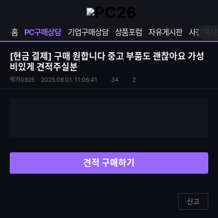
확
샵
마
장
다
이
영
나
페
홈
PC구매상담
기업구매상담
상품포럼
자유게시판
사진게시
역
와
이
펼
열
지
쳐
보
기
열
[현금 결제]
구매 원합니다 중고 부품도 괜찮아요 가성
기
기
비있게 견적주실분
S
조
쿼카0925
2025.08.01. 11:06:41
34
2
댓
N
회
글
S
수
수
공
유
하
기
견적 구매하기
신고