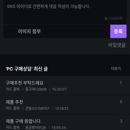
댓
댓
글
글
쓰
입
기
현
전
0
/
1,000자
력
재
체
입
입
이미지 첨부
등록
력
력
한
가
비밀댓글
글
능
자
한
수
글
자
'PC 구매상담' 최신 글
더보기
수
구매추천 부탁드례요
1
댓글
카드 결제
풀고라니2608
15:30:07
제품 추천
5
댓글
카드 결제
큰들소0159707
15:18:22
제품 구매 원합니다.
3
댓글
카드 결제
꿈굼벵이8126
15:05:34