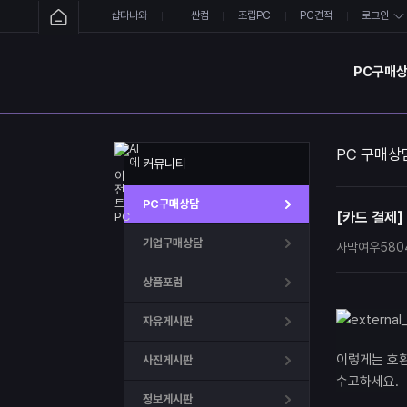
샵다나와
싼컴
조립PC
PC견적
로그인
PC구매
PC 구매상
커뮤니티
PC구매상담
[카드 결제]
기업구매상담
사막여우580
상품포럼
자유게시판
이렇게는 호
사진게시판
수고하세요.
정보게시판