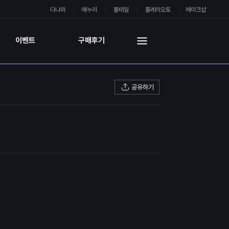
다나와
에누리
몰테일
플레이오토
메이크샵
이벤트
구매후기
공유하기