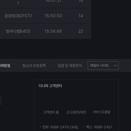
16:07:21
16
1
꿈표범0821572
15:50:50
14
빛바다뱀8405
15:34:49
22
처리방침
청소년 보호정책
입점 및 제휴문의
다나와 고객센터
서비스도움말
고객센터 홈
신고/문의/제안
전화: 1688-2470 (유료)
팩스: 1688-2451