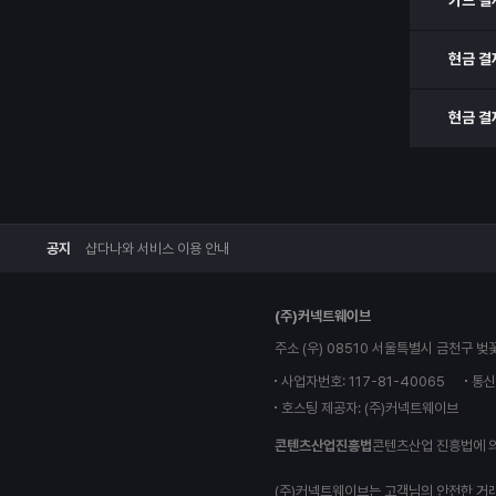
카드 결
현금 결
현금 결
공지
샵다나와 서비스 이용 안내
(주)커넥트웨이브
주소 (우) 08510 서울특별시 금천구 벚
사업자번호: 117-81-40065
통신
호스팅 제공자: (주)커넥트웨이브
콘텐츠산업진흥법
콘텐츠산업 진흥법에 
(주)커넥트웨이브는 고객님의 안전한 거