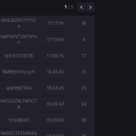
1
/
5
NA9J6ZRY7YYSZ
17:17:19
18
6
NAPVGVT29TSPH
17:13:59
9
F
빛토끼7013278
17:08:15
17
BMW만져주는남자
16:41:43
21
숲호박벌7594
16:24:26
25
KACGZZXL7W3OT
16:09:47
24
R
악어새8001
16:09:00
28
NA93CT0TERR4Q