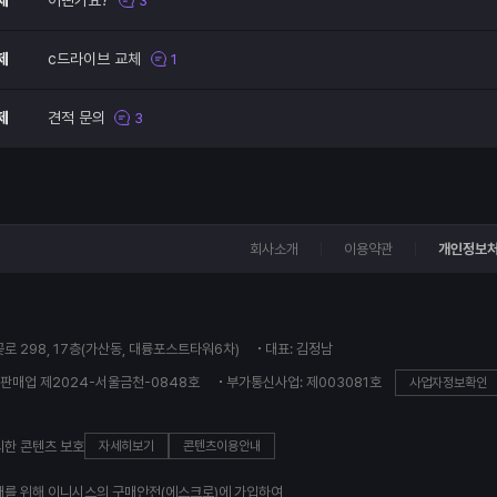
제
어떤가요?
3
제
c드라이브 교체
1
제
견적 문의
3
회사소개
이용약관
개인정보
꽃로 298, 17층(가산동, 대륭포스트타워6차)
대표: 김정남
판매업 제2024-서울금천-0848호
부가통신사업: 제003081호
사업자정보확인
의한 콘텐츠 보호
자세히보기
콘텐츠이용안내
래를 위해 이니시스의 구매안전(에스크로)에 가입하여