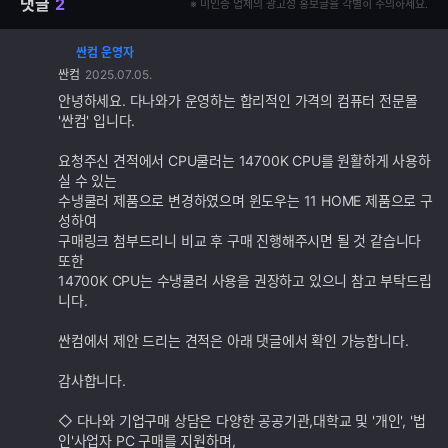
댓글
2
※ 미인증 업체의 광고성 홍보글을 각별히 주의하세요.
싼컴 운영자
댓
싼컴
2025.07.05.
글
추
안녕하세요. 다나와가 운영하는 합리적인 가격의 컴퓨터 전문몰
가
'싼컴' 입니다.
기
능
요청주신 견적에서 CPU쿨러는 14700K CPU를 원활하게 사용하
실 수 있는
수냉쿨러 제품으로 변경하였으며 윈도우는 11 HOME 제품으로 구
성하여
구매링크 첨부드리니 비교 후 구매 진행해주시면 될 것 같습니다
또한
14700K CPU는 수냉쿨러 사용을 권장하고 있으니 참고 부탁드립
니다.
싼컴에서 제안 드리는 견적은 아래 댓글에서 확인 가능합니다.
감사합니다.
◇ 다나와 기업구매 상담은 다양한 공공기관,대학교 및 '개인', '법
인'사업자 PC 구매를 지원하며,