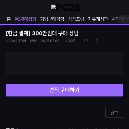
확
샵
마
장
다
이
영
나
페
홈
PC구매상담
기업구매상담
상품포럼
자유게시판
사진게시
역
와
이
펼
열
지
쳐
보
기
열
[현금 결제]
300만원대 구매 상담
기
기
S
조
NA0AAIT9VHLW8Y
2025.07.05. 11:40:07
39
2
댓
N
회
글
S
수
수
공
유
하
기
견적 구매하기
신고