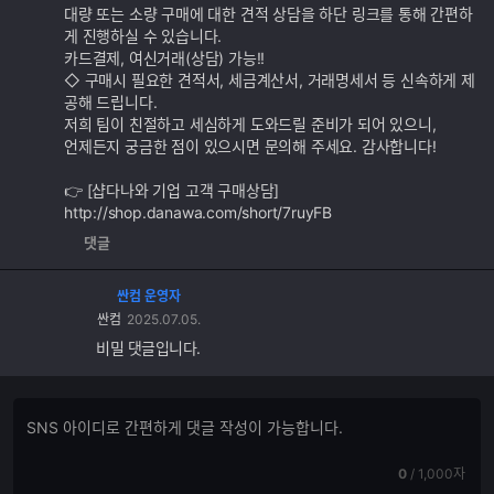
대량 또는 소량 구매에 대한 견적 상담을 하단 링크를 통해 간편하
게 진행하실 수 있습니다.
카드결제, 여신거래(상담) 가능!!
◇ 구매시 필요한 견적서, 세금계산서, 거래명세서 등 신속하게 제
공해 드립니다.
저희 팀이 친절하고 세심하게 도와드릴 준비가 되어 있으니,
언제든지 궁금한 점이 있으시면 문의해 주세요. 감사합니다!
👉 [샵다나와 기업 고객 구매상담]
http://shop.danawa.com/short/7ruyFB
댓글
싼컴 운영자
싼컴
2025.07.05.
비밀 댓글입니다.
댓
댓
글
글
쓰
입
기
현
전
0
/
1,000자
력