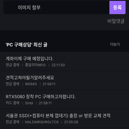
재
체
입
입
이미지 첨부
등록
력
력
한
가
비밀댓글
글
능
자
한
수
글
자
'PC 구매상담' 최신 글
더보기
수
계좌이체 구매 예정입니다.
현금 결제
풀달리아9610
22:11:50
견적고쳐야될거알려주세요
현금 결제
W0645
21:59:11
RTX5080 장착 PC 구매하고자합니다.
카드 결제
Sinbi
21:58:11
서울권 SSD(+컴퓨터 본체 껍데기) 출장 or 방문 교체 견적
현금 결제
NALDMRQHR0LTC6
21:55:38