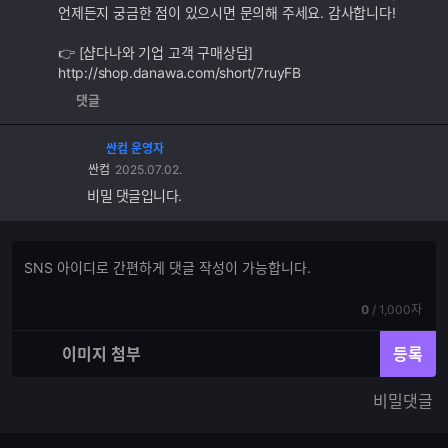
언제든지 궁금한 점이 있으시면 문의해 주세요. 감사합니다!
👉 [샵다나와 기업 고객 구매상담]
http://shop.danawa.com/short/7ruyFB
댓글
싼컴 운영자
싼컴
2025.07.02.
비밀 댓글입니다.
댓
댓
글
글
쓰
입
기
현
전
0
/
1,000자
력
재
체
입
입
이미지 첨부
등록
력
력
한
가
비밀댓글
글
능
자
한