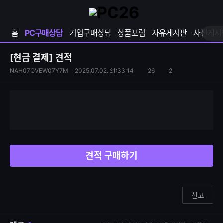
확
샵
마
장
다
이
영
나
페
홈
PC구매상담
기업구매상담
상품포럼
자유게시판
사진게시
역
와
이
펼
열
지
쳐
보
기
열
[현금 결제]
견적
기
기
S
조
NAH07QVEW07Y7M
2025.07.02. 21:33:14
26
2
댓
N
회
글
S
수
수
공
유
하
기
견적 구매하기
신고