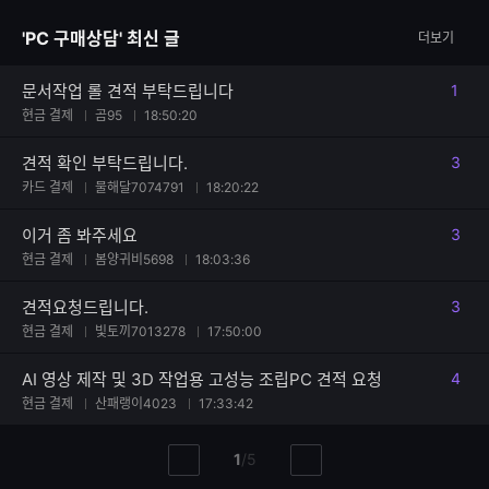
수
글
자
'PC 구매상담' 최신 글
더보기
수
문서작업 롤 견적 부탁드립니다
1
댓글
현금 결제
곰95
18:50:20
견적 확인 부탁드립니다.
3
댓글
카드 결제
물해달7074791
18:20:22
이거 좀 봐주세요
3
댓글
현금 결제
봄양귀비5698
18:03:36
견적요청드립니다.
3
댓글
현금 결제
빛토끼7013278
17:50:00
AI 영상 제작 및 3D 작업용 고성능 조립PC 견적 요청
4
댓글
현금 결제
산패랭이4023
17:33:42
현
총
1
/
5
이
다
재
페