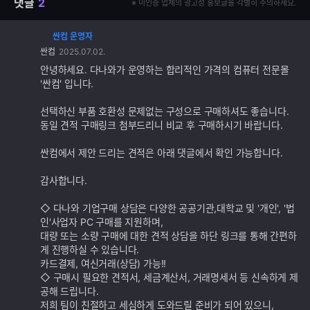
댓글
2
※ 미인증 업체의 광고성 홍보글을 각별히 주의하세요.
싼컴 운영자
댓
싼컴
2025.07.02.
글
추
안녕하세요. 다나와가 운영하는 합리적인 가격의 컴퓨터 전문몰
가
'싼컴' 입니다.
기
능
선택하신 부품 호환성 문제없는 구성으로 구매하셔도 좋습니다.
동일 견적 구매링크 첨부드리니 비교 후 구매하시기 바랍니다.
싼컴에서 제안 드리는 견적은 아래 댓글에서 확인 가능합니다.
감사합니다.
◇ 다나와 기업구매 상담은 다양한 공공기관,대학교 및 '개인', '법
인'사업자 PC 구매를 지원하며,
대량 또는 소량 구매에 대한 견적 상담을 하단 링크를 통해 간편하
게 진행하실 수 있습니다.
카드결제, 여신거래(상담) 가능!!
◇ 구매시 필요한 견적서, 세금계산서, 거래명세서 등 신속하게 제
공해 드립니다.
저희 팀이 친절하고 세심하게 도와드릴 준비가 되어 있으니,